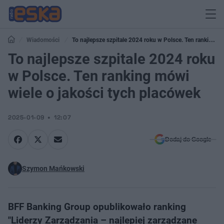
Wiadomości
To najlepsze szpitale 2024 roku w Polsce. Ten ranking
mówi wiele o jakości tych placówek
To najlepsze szpitale 2024 roku
w Polsce. Ten ranking mówi
wiele o jakości tych placówek
2025-01-09
12:07
Dodaj do Google
Szymon Mańkowski
BFF Banking Group opublikowało ranking
"Liderzy Zarządzania – najlepiej zarządzane