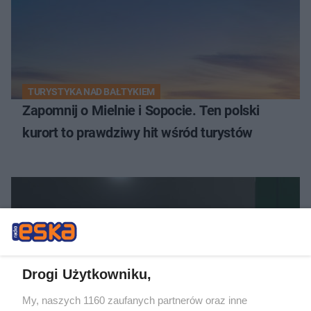
TURYSTYKA NAD BAŁTYKIEM
Zapomnij o Mielnie i Sopocie. Ten polski
kurort to prawdziwy hit wśród turystów
Drogi Użytkowniku,
My, naszych 1160 zaufanych partnerów oraz inne