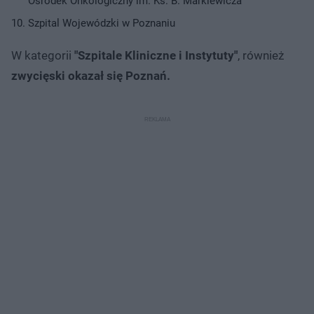
Ośrodek Onkologiczny im. Ks. B. Markiewicza
Szpital Wojewódzki w Poznaniu
W kategorii
"Szpitale Kliniczne i Instytuty"
, również
zwycięski okazał się Poznań.