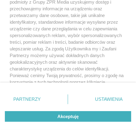
SZOK!
podmioty z Grupy ZPR Media uzyskujemy dostęp i
BP tnie etaty. Pracę straci kilkaset osób
przechowujemy informacje na urządzeniu oraz
przetwarzamy dane osobowe, takie jak unikalne
identyfikatory, standardowe informacje wysyłane przez
urządzenie czy dane przeglądania w celu zapewniania
spersonalizowanych reklam, wybór spersonalizowanych
treści, pomiar reklam i treści, badanie odbiorców oraz
ulepszanie usług. Za zgodą Użytkownika my i Zaufani
Partnerzy możemy używać dokładnych danych
geolokalizacyjnych oraz aktywnie skanować
charakterystykę urządzenia do celów identyfikacji.
Ponieważ cenimy Twoją prywatność, prosimy o zgodę na
korzystanie z tych technologii poprzez kliknięcie
„Akceptuję”. Zgoda jest dobrowolna i zawsze możesz ją
zmienić/wycofać klikając przycisk ustawień prywatności
NIETYPOWA INTERWENCJA
PARTNERZY
USTAWIENIA
znajdujący się w lewym dolnym rogu strony
. Niektóre
Kobieta rodziła na stacji paliw. Policjant
rodzaje przetwarzania danych nie wymagają zgody
odebrał poród. "Paliwo za darmo lub 50 %!"
Akceptuję
użytkownika, ale masz prawo sprzeciwić się takiemu
przetwarzaniu. Preferencje będą miały zastosowanie tylko
na tej witrynie.