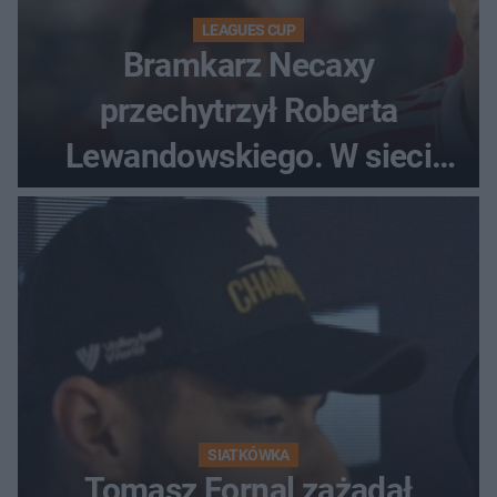
LEAGUES CUP
Bramkarz Necaxy
przechytrzył Roberta
Lewandowskiego. W sieci
krąży wideo z tego pojedynku
SIATKÓWKA
Tomasz Fornal zażądał