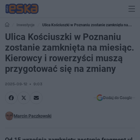
Inwestycje
Ulica Kościuszki w Poznaniu zostanie zamknięta na
miesiąc. Kierowcy i rowerzyści muszą przygotować się na zmiany
Ulica Kościuszki w Poznaniu
zostanie zamknięta na miesiąc.
Kierowcy i rowerzyści muszą
przygotować się na zmiany
2025-09-12
9:03
Dodaj do Google
Marcin Paczkowski
Od 15 września zamknięty zostanie fragment ul.