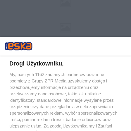
Drogi Użytkowniku,
My, naszych 1162 zaufanych partnerów oraz inne
Żaden utwór zamieszczony w serwisie nie może być powielany i
podmioty z Grupy ZPR Media uzyskujemy dostęp i
rozpowszechniany lub dalej rozpowszechniany w jakikolwiek sposób (w
tym także elektroniczny lub mechaniczny) na jakimkolwiek polu
przechowujemy informacje na urządzeniu oraz
eksploatacji w jakiejkolwiek formie, włącznie z umieszczaniem w
przetwarzamy dane osobowe, takie jak unikalne
Internecie bez pisemnej zgody właściciela praw. Jakiekolwiek użycie lub
identyfikatory, standardowe informacje wysyłane przez
wykorzystanie utworów w całości lub w części z naruszeniem prawa,
tzn. bez właściwej zgody, jest zabronione pod groźbą kary i może być
urządzenie czy dane przeglądania w celu zapewniania
ścigane prawnie.
spersonalizowanych reklam, wybór spersonalizowanych
treści, pomiar reklam i treści, badanie odbiorców oraz
ulepszanie usług. Za zgodą Użytkownika my i Zaufani