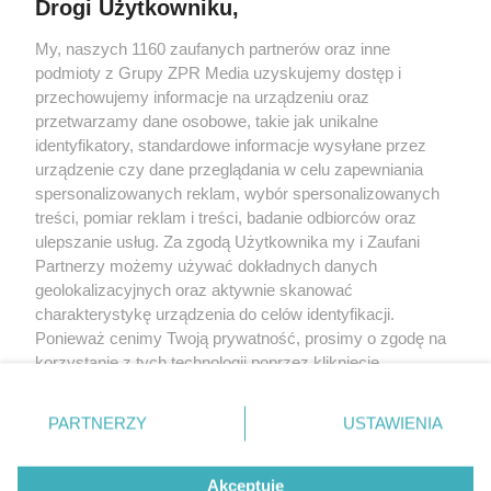
Drogi Użytkowniku,
My, naszych 1160 zaufanych partnerów oraz inne
Żaden utwór zamieszczony w serwisie nie może być powielany i
podmioty z Grupy ZPR Media uzyskujemy dostęp i
rozpowszechniany lub dalej rozpowszechniany w jakikolwiek sposób (w
tym także elektroniczny lub mechaniczny) na jakimkolwiek polu
przechowujemy informacje na urządzeniu oraz
eksploatacji w jakiejkolwiek formie, włącznie z umieszczaniem w Internecie
przetwarzamy dane osobowe, takie jak unikalne
bez pisemnej zgody właściciela praw. Jakiekolwiek użycie lub
wykorzystanie utworów w całości lub w części z naruszeniem prawa, tzn.
identyfikatory, standardowe informacje wysyłane przez
bez właściwej zgody, jest zabronione pod groźbą kary i może być ścigane
urządzenie czy dane przeglądania w celu zapewniania
prawnie.
spersonalizowanych reklam, wybór spersonalizowanych
treści, pomiar reklam i treści, badanie odbiorców oraz
ulepszanie usług. Za zgodą Użytkownika my i Zaufani
Partnerzy możemy używać dokładnych danych
geolokalizacyjnych oraz aktywnie skanować
charakterystykę urządzenia do celów identyfikacji.
O nas
Ponieważ cenimy Twoją prywatność, prosimy o zgodę na
korzystanie z tych technologii poprzez kliknięcie
Informacje prawne
„Akceptuję”. Zgoda jest dobrowolna i zawsze możesz ją
zmienić/wycofać klikając przycisk ustawień prywatności
Nasze serwisy
PARTNERZY
USTAWIENIA
znajdujący się w lewym dolnym rogu strony
. Niektóre
rodzaje przetwarzania danych nie wymagają zgody
© 2026 Grupa ZPR Media
Akceptuję
użytkownika, ale masz prawo sprzeciwić się takiemu