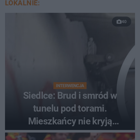
LOKALNIE:
40
INTERWENCJA
Siedlce: Brud i smród w
tunelu pod torami.
Mieszkańcy nie kryją
oburzenia!