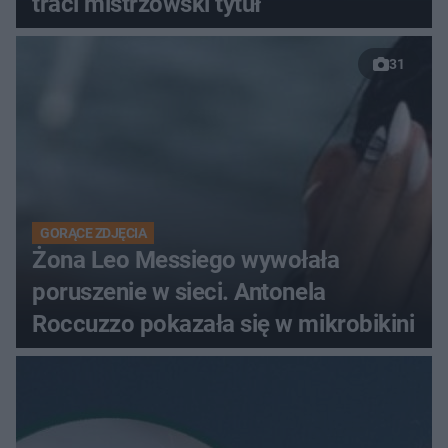
traci mistrzowski tytuł
31
GORĄCE ZDJĘCIA
Żona Leo Messiego wywołała
poruszenie w sieci. Antonela
Roccuzzo pokazała się w mikrobikini