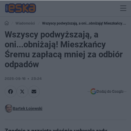
Wiadomości
Wszyscy podwyższają, a oni...obniżają! Mieszkańcy
Śremu zapłacą mniej za odbiór odpadów
Wszyscy podwyższają, a
oni...obniżają! Mieszkańcy
Śremu zapłacą mniej za odbiór
odpadów
2025-09-16
23:24
Dodaj do Google
Bartek Łojewski
Zgodnie z przyjętą właśnie uchwałą rady