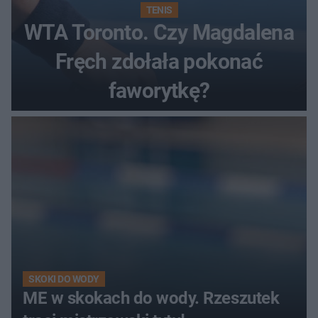
TENIS
WTA Toronto. Czy Magdalena
Fręch zdołała pokonać
faworytkę?
SKOKI DO WODY
ME w skokach do wody. Rzeszutek