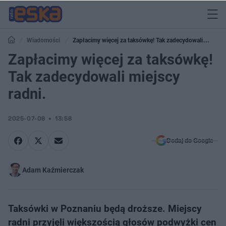
Wiadomości
Zapłacimy więcej za taksówkę! Tak zadecydowali
miejscy radni.
Zapłacimy więcej za taksówkę!
Tak zadecydowali miejscy
radni.
2025-07-08
13:58
Dodaj do Google
Adam Kaźmierczak
Taksówki w Poznaniu będą droższe. Miejscy
radni przyjęli większością głosów podwyżki cen