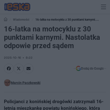
Wiadomości
16-latka na motocyklu z 30 punktami karnymi.
Nastolatka odpowie przed sądem
16-latka na motocyklu z 30
punktami karnymi. Nastolatka
odpowie przed sądem
2025-10-16
8:22
Dodaj do Google
Marcin Paczkowski
Policjanci z konińskiej drogówki zatrzymali 16-
letnią mieszkankę powiatu konińskiego, która