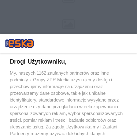
Drogi Użytkowniku,
My, naszych 1162 zaufanych partnerów oraz inne
Żaden utwór zamieszczony w serwisie nie może być powielany i
podmioty z Grupy ZPR Media uzyskujemy dostęp i
rozpowszechniany lub dalej rozpowszechniany w jakikolwiek sposób (w
przechowujemy informacje na urządzeniu oraz
tym także elektroniczny lub mechaniczny) na jakimkolwiek polu
eksploatacji w jakiejkolwiek formie, włącznie z umieszczaniem w
przetwarzamy dane osobowe, takie jak unikalne
Internecie bez pisemnej zgody właściciela praw. Jakiekolwiek użycie lub
identyfikatory, standardowe informacje wysyłane przez
wykorzystanie utworów w całości lub w części z naruszeniem prawa,
tzn. bez właściwej zgody, jest zabronione pod groźbą kary i może być
urządzenie czy dane przeglądania w celu zapewniania
ścigane prawnie.
spersonalizowanych reklam, wybór spersonalizowanych
treści, pomiar reklam i treści, badanie odbiorców oraz
ulepszanie usług. Za zgodą Użytkownika my i Zaufani
Partnerzy możemy używać dokładnych danych