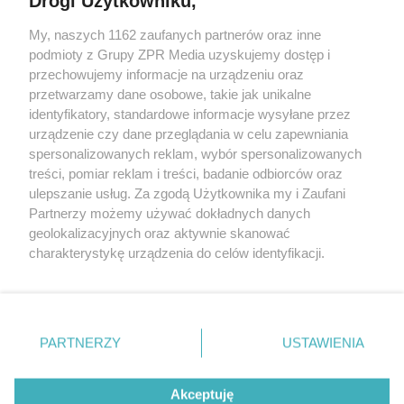
Drogi Użytkowniku,
My, naszych 1162 zaufanych partnerów oraz inne
Żaden utwór zamieszczony w serwisie nie może być powielany i
podmioty z Grupy ZPR Media uzyskujemy dostęp i
rozpowszechniany lub dalej rozpowszechniany w jakikolwiek sposób (w
tym także elektroniczny lub mechaniczny) na jakimkolwiek polu
przechowujemy informacje na urządzeniu oraz
eksploatacji w jakiejkolwiek formie, włącznie z umieszczaniem w
przetwarzamy dane osobowe, takie jak unikalne
Internecie bez pisemnej zgody właściciela praw. Jakiekolwiek użycie lub
identyfikatory, standardowe informacje wysyłane przez
wykorzystanie utworów w całości lub w części z naruszeniem prawa,
tzn. bez właściwej zgody, jest zabronione pod groźbą kary i może być
urządzenie czy dane przeglądania w celu zapewniania
ścigane prawnie.
spersonalizowanych reklam, wybór spersonalizowanych
treści, pomiar reklam i treści, badanie odbiorców oraz
ulepszanie usług. Za zgodą Użytkownika my i Zaufani
Partnerzy możemy używać dokładnych danych
geolokalizacyjnych oraz aktywnie skanować
charakterystykę urządzenia do celów identyfikacji.
Ponieważ cenimy Twoją prywatność, prosimy o zgodę na
O nas
korzystanie z tych technologii poprzez kliknięcie
Informacje prawne
„Akceptuję”. Zgoda jest dobrowolna i zawsze możesz ją
zmienić/wycofać klikając przycisk ustawień prywatności
PARTNERZY
USTAWIENIA
Nasze serwisy
znajdujący się w lewym dolnym rogu strony
. Niektóre
rodzaje przetwarzania danych nie wymagają zgody
© 2026 Grupa ZPR Media
Akceptuję
użytkownika, ale masz prawo sprzeciwić się takiemu