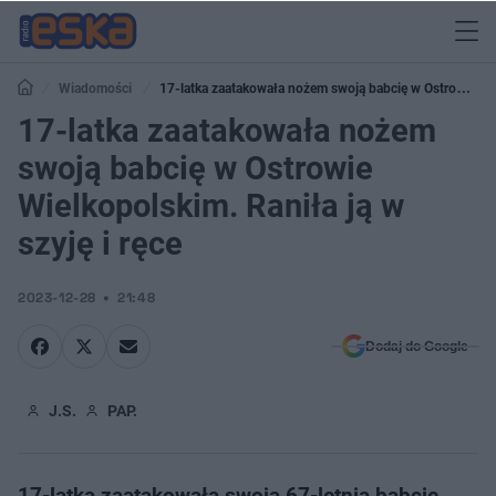
Wiadomości
17-latka zaatakowała nożem swoją babcię w Ostrowie
Wielkopolskim. Raniła ją w szyję i ręce
17-latka zaatakowała nożem
swoją babcię w Ostrowie
Wielkopolskim. Raniła ją w
szyję i ręce
2023-12-28
21:48
Dodaj do Google
J.S.
PAP.
17-latka zaatakowała swoją 67-letnią babcię