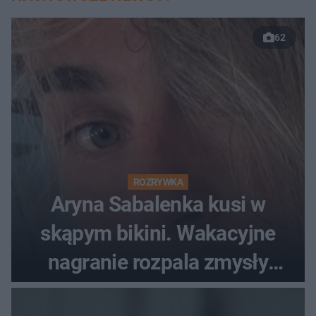
62
ROZRYWKA
Aryna Sabalenka kusi w
skąpym bikini. Wakacyjne
nagranie rozpala zmysły
fanów