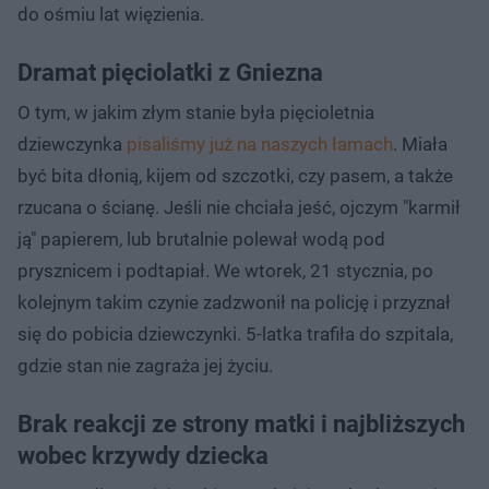
do ośmiu lat więzienia.
Dramat pięciolatki z Gniezna
O tym, w jakim złym stanie była pięcioletnia
dziewczynka
pisaliśmy już na naszych łamach
. Miała
być bita dłonią, kijem od szczotki, czy pasem, a także
rzucana o ścianę. Jeśli nie chciała jeść, ojczym "karmił
ją" papierem, lub brutalnie polewał wodą pod
prysznicem i podtapiał. We wtorek, 21 stycznia, po
kolejnym takim czynie zadzwonił na policję i przyznał
się do pobicia dziewczynki. 5-latka trafiła do szpitala,
gdzie stan nie zagraża jej życiu.
Brak reakcji ze strony matki i najbliższych
wobec krzywdy dziecka