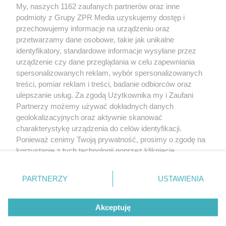
My, naszych 1162 zaufanych partnerów oraz inne
Żaden utwór zamieszczony w serwisie nie może być powielany i
podmioty z Grupy ZPR Media uzyskujemy dostęp i
rozpowszechniany lub dalej rozpowszechniany w jakikolwiek sposób (w
tym także elektroniczny lub mechaniczny) na jakimkolwiek polu
przechowujemy informacje na urządzeniu oraz
eksploatacji w jakiejkolwiek formie, włącznie z umieszczaniem w Internecie
przetwarzamy dane osobowe, takie jak unikalne
bez pisemnej zgody właściciela praw. Jakiekolwiek użycie lub
identyfikatory, standardowe informacje wysyłane przez
wykorzystanie utworów w całości lub w części z naruszeniem prawa, tzn.
bez właściwej zgody, jest zabronione pod groźbą kary i może być ścigane
urządzenie czy dane przeglądania w celu zapewniania
prawnie.
spersonalizowanych reklam, wybór spersonalizowanych
treści, pomiar reklam i treści, badanie odbiorców oraz
ulepszanie usług. Za zgodą Użytkownika my i Zaufani
Partnerzy możemy używać dokładnych danych
geolokalizacyjnych oraz aktywnie skanować
charakterystykę urządzenia do celów identyfikacji.
Ponieważ cenimy Twoją prywatność, prosimy o zgodę na
O nas
korzystanie z tych technologii poprzez kliknięcie
Informacje prawne
„Akceptuję”. Zgoda jest dobrowolna i zawsze możesz ją
zmienić/wycofać klikając przycisk ustawień prywatności
Nasze serwisy
PARTNERZY
USTAWIENIA
znajdujący się w lewym dolnym rogu strony
. Niektóre
rodzaje przetwarzania danych nie wymagają zgody
© 2026 Grupa ZPR Media
Akceptuję
użytkownika, ale masz prawo sprzeciwić się takiemu
przetwarzaniu. Preferencje będą miały zastosowanie tylko