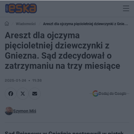
Wiadomości
Areszt dla ojczyma pięcioletniej dziewczynki z Gniezna.
Sąd zdecydował o zatrzymaniu na trzy miesiące
Areszt dla ojczyma
pięcioletniej dziewczynki z
Gniezna. Sąd zdecydował o
zatrzymaniu na trzy miesiące
2025-01-24
11:36
Dodaj do Google
Szymon Miś
Sąd Rejonowy w Gnieźnie postanowił w piątek,