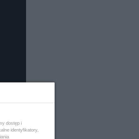
y dostęp i
lne identyfikatory,
iania