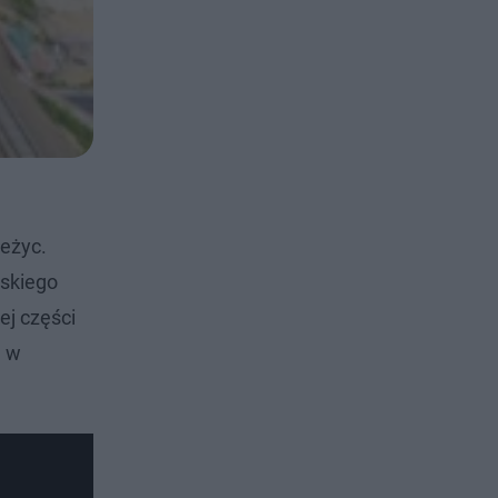
Jeżyc.
jskiego
ej części
ń w