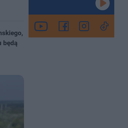
mskiego,
u będą