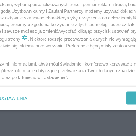
klam, wybór spersonalizowanych treści, pomiar reklam i treści, bad
 zgodą Użytkownika my i Zaufani Partnerzy możemy używać dokład
az aktywnie skanować charakterystykę urządzenia do celów identyfi
ść, prosimy o zgodę na korzystanie z tych technologii poprzez klikn
emal połowę prac związanych z budową
a i zawsze możesz ją zmienić/wycofać klikając przycisk ustawień pr
owej, rozpoczęły się roboty drogowe i budowa
ogu strony
. Niektóre rodzaje przetwarzania danych nie wymagaj
iwić się takiemu przetwarzaniu. Preferencje będą miały zastosowanie
udowywana jest sieć energetyczna, gazowa i
akże kolektor ogólnospławny w rejonie ul.
szymi informacjami, abyś mógł świadomie i komfortowo korzystać z
eniec. Przed nami przebudowa ciepłociągu -
gółowe informacje dotyczące przetwarzania Twoich danych znajdzi
Bubula, wiceprezes zarządu spółki
s
oraz po kliknięciu w „Ustawienia”.
cje Miejskie.
USTAWIENIA