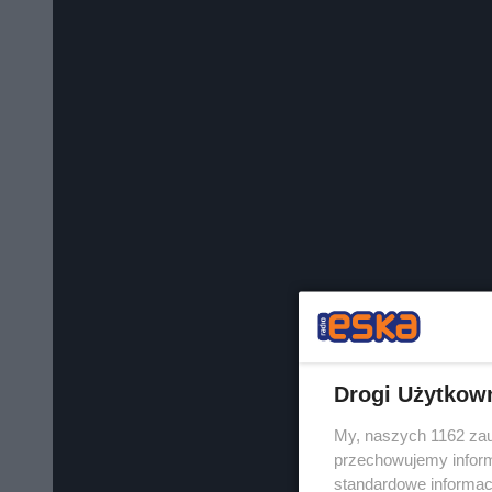
Drogi Użytkow
My, naszych 1162 zau
przechowujemy informa
standardowe informac