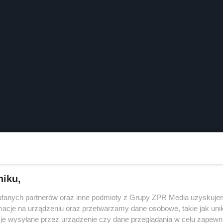
niku,
fanych partnerów oraz inne podmioty z Grupy ZPR Media uzyskujem
cje na urządzeniu oraz przetwarzamy dane osobowe, takie jak unika
je wysyłane przez urządzenie czy dane przeglądania w celu zapewn