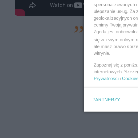
spersonalizowanych re
ulepszanie usług. Za
geolokalizacyjnych or
cenimy Twoją prywatno
- Wykonano już ni
Zgoda jest dobrowoln
kanalizacji deszcz
się w lewym dolnym r
ale masz prawo sprzec
oświetlenia. Przeb
witrynie.
teletechniczna, a t
Zapoznaj się z poniż
Kościelnej i Grudzi
internetowych. Szcze
wyjaśnia Grzegorz 
Prywatności
i
Cookie
Poznańskie Inwesty
PARTNERZY