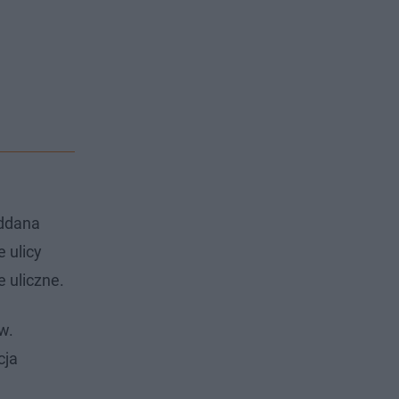
oddana
 ulicy
 uliczne.
w.
cja