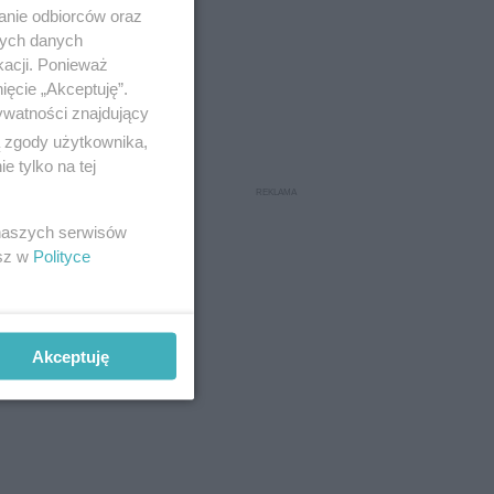
anie odbiorców oraz
nych danych
kacji. Ponieważ
ięcie „Akceptuję”.
ywatności znajdujący
ą zgody użytkownika,
 tylko na tej
 naszych serwisów
esz w
Polityce
Akceptuję