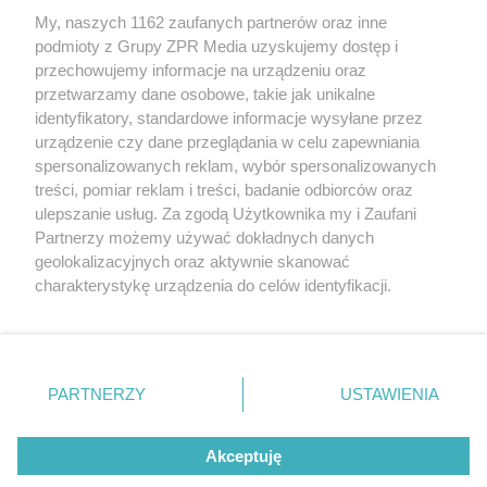
My, naszych 1162 zaufanych partnerów oraz inne
Żaden utwór zamieszczony w serwisie nie może być powielany i
podmioty z Grupy ZPR Media uzyskujemy dostęp i
rozpowszechniany lub dalej rozpowszechniany w jakikolwiek sposób (w
tym także elektroniczny lub mechaniczny) na jakimkolwiek polu
przechowujemy informacje na urządzeniu oraz
eksploatacji w jakiejkolwiek formie, włącznie z umieszczaniem w
przetwarzamy dane osobowe, takie jak unikalne
Internecie bez pisemnej zgody właściciela praw. Jakiekolwiek użycie lub
identyfikatory, standardowe informacje wysyłane przez
wykorzystanie utworów w całości lub w części z naruszeniem prawa,
tzn. bez właściwej zgody, jest zabronione pod groźbą kary i może być
urządzenie czy dane przeglądania w celu zapewniania
ścigane prawnie.
spersonalizowanych reklam, wybór spersonalizowanych
treści, pomiar reklam i treści, badanie odbiorców oraz
ulepszanie usług. Za zgodą Użytkownika my i Zaufani
Partnerzy możemy używać dokładnych danych
geolokalizacyjnych oraz aktywnie skanować
charakterystykę urządzenia do celów identyfikacji.
Ponieważ cenimy Twoją prywatność, prosimy o zgodę na
O nas
korzystanie z tych technologii poprzez kliknięcie
Informacje prawne
„Akceptuję”. Zgoda jest dobrowolna i zawsze możesz ją
zmienić/wycofać klikając przycisk ustawień prywatności
PARTNERZY
USTAWIENIA
Nasze serwisy
znajdujący się w lewym dolnym rogu strony
. Niektóre
rodzaje przetwarzania danych nie wymagają zgody
© 2026 Grupa ZPR Media
Akceptuję
użytkownika, ale masz prawo sprzeciwić się takiemu
przetwarzaniu. Preferencje będą miały zastosowanie tylko