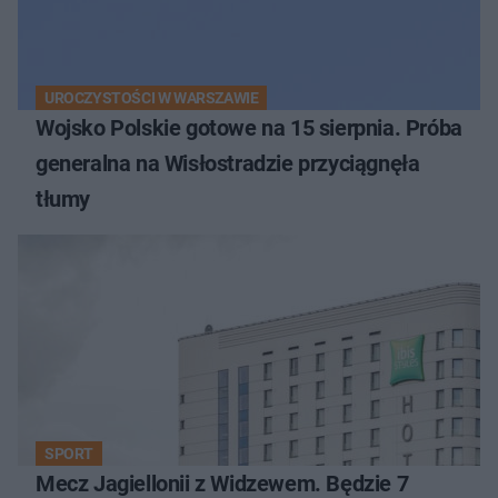
UROCZYSTOŚCI W WARSZAWIE
Wojsko Polskie gotowe na 15 sierpnia. Próba
generalna na Wisłostradzie przyciągnęła
tłumy
SPORT
Mecz Jagiellonii z Widzewem. Będzie 7