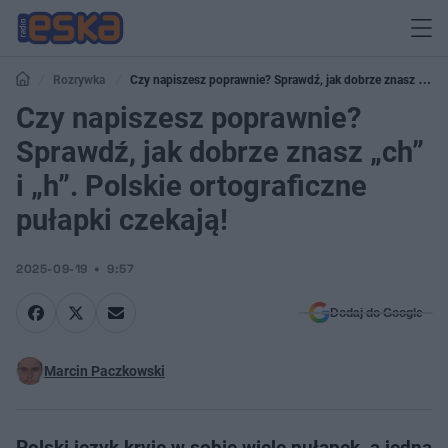
Rozrywka
Czy napiszesz poprawnie? Sprawdź, jak dobrze znasz „ch”
i „h”. Polskie ortograficzne pułapki czekają!
Czy napiszesz poprawnie?
Sprawdź, jak dobrze znasz „ch”
i „h”. Polskie ortograficzne
pułapki czekają!
2025-09-19
9:57
Dodaj do Google
Marcin Paczkowski
Polski język kryje w sobie wiele pułapek, a jedną