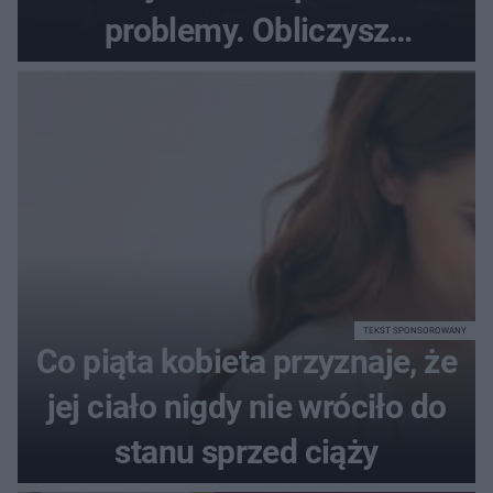
problemy. Obliczysz
poprawnie, ile to jest
72+7×7−7×5=?
TEKST SPONSOROWANY
Co piąta kobieta przyznaje, że
jej ciało nigdy nie wróciło do
stanu sprzed ciąży