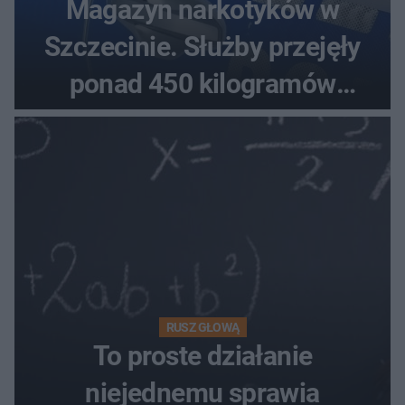
Magazyn narkotyków w
Szczecinie. Służby przejęły
ponad 450 kilogramów
towaru
RUSZ GŁOWĄ
To proste działanie
niejednemu sprawia