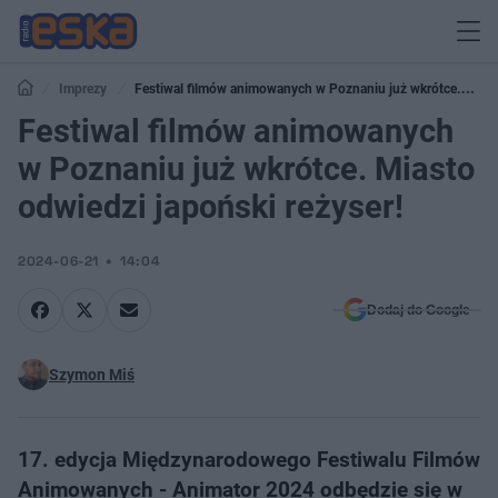
Imprezy
Festiwal filmów animowanych w Poznaniu już wkrótce.
Miasto odwiedzi japoński reżyser!
Festiwal filmów animowanych
w Poznaniu już wkrótce. Miasto
odwiedzi japoński reżyser!
2024-06-21
14:04
Dodaj do Google
Szymon Miś
17. edycja Międzynarodowego Festiwalu Filmów
Animowanych - Animator 2024 odbędzie się w