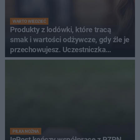
WARTO WIEDZIEĆ
Produkty z lodówki, które tracą
smak i wartości odżywcze, gdy źle je
przechowujesz. Uczestniczka
"MasterChefa"
PIŁKA NOŻNA
InPost kończy współpracę z PZPN.