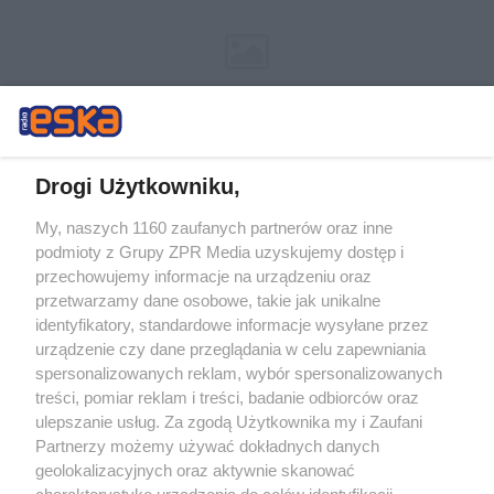
Drogi Użytkowniku,
My, naszych 1160 zaufanych partnerów oraz inne
Żaden utwór zamieszczony w serwisie nie może być powielany i
podmioty z Grupy ZPR Media uzyskujemy dostęp i
rozpowszechniany lub dalej rozpowszechniany w jakikolwiek sposób (w
przechowujemy informacje na urządzeniu oraz
tym także elektroniczny lub mechaniczny) na jakimkolwiek polu
eksploatacji w jakiejkolwiek formie, włącznie z umieszczaniem w
przetwarzamy dane osobowe, takie jak unikalne
Internecie bez pisemnej zgody właściciela praw. Jakiekolwiek użycie lub
identyfikatory, standardowe informacje wysyłane przez
wykorzystanie utworów w całości lub w części z naruszeniem prawa,
tzn. bez właściwej zgody, jest zabronione pod groźbą kary i może być
urządzenie czy dane przeglądania w celu zapewniania
ścigane prawnie.
spersonalizowanych reklam, wybór spersonalizowanych
treści, pomiar reklam i treści, badanie odbiorców oraz
ulepszanie usług. Za zgodą Użytkownika my i Zaufani
Partnerzy możemy używać dokładnych danych
geolokalizacyjnych oraz aktywnie skanować