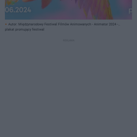
Autor: Międzynarodowy Festiwal Filmów Animowanych - Animator 2024 -
materiały prasowe/ Materiały prasowe
plakat promujący festiwal