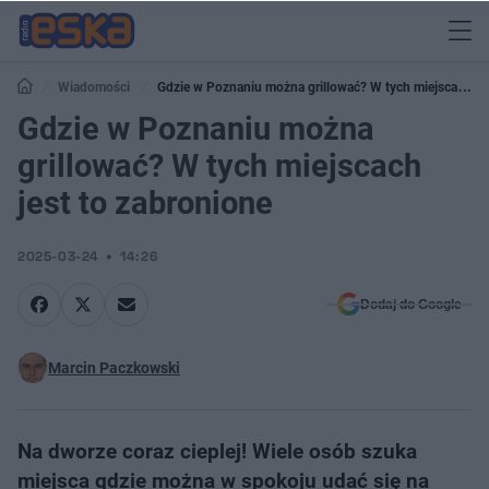
Wiadomości
Gdzie w Poznaniu można grillować? W tych miejscach
jest to zabronione
Gdzie w Poznaniu można
grillować? W tych miejscach
jest to zabronione
2025-03-24
14:26
Dodaj do Google
Marcin Paczkowski
Na dworze coraz cieplej! Wiele osób szuka
miejsca gdzie można w spokoju udać się na