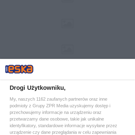
Drogi Użytkowniku,
My, naszych 1162 zaufanych partnerów oraz inne
Żaden utwór zamieszczony w serwisie nie może być powielany i
podmioty z Grupy ZPR Media uzyskujemy dostęp i
rozpowszechniany lub dalej rozpowszechniany w jakikolwiek sposób (w
tym także elektroniczny lub mechaniczny) na jakimkolwiek polu
przechowujemy informacje na urządzeniu oraz
eksploatacji w jakiejkolwiek formie, włącznie z umieszczaniem w Internecie
przetwarzamy dane osobowe, takie jak unikalne
bez pisemnej zgody właściciela praw. Jakiekolwiek użycie lub
wykorzystanie utworów w całości lub w części z naruszeniem prawa, tzn.
identyfikatory, standardowe informacje wysyłane przez
bez właściwej zgody, jest zabronione pod groźbą kary i może być ścigane
urządzenie czy dane przeglądania w celu zapewniania
prawnie.