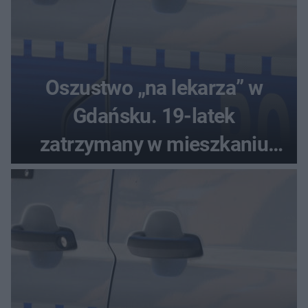
Oszustwo „na lekarza” w
Gdańsku. 19-latek
zatrzymany w mieszkaniu
seniora