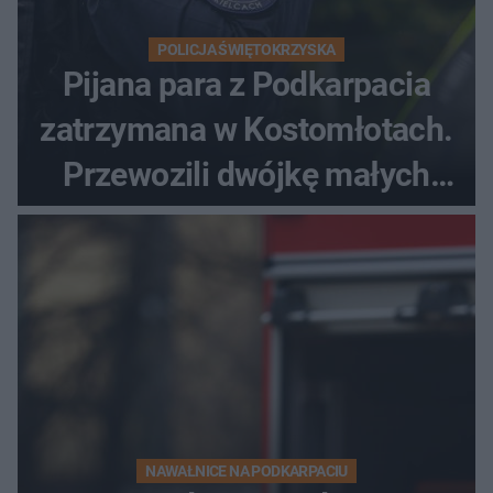
POLICJA ŚWIĘTOKRZYSKA
Pijana para z Podkarpacia
zatrzymana w Kostomłotach.
Przewozili dwójkę małych
dzieci
NAWAŁNICE NA PODKARPACIU