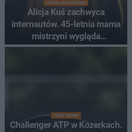
URODA JAK MARZENIE
Alicja Kuś zachwyca
internautów. 45-letnia mama
mistrzyni wygląda
zjawiskowo
TENIS ZIEMNY
Challenger ATP w Kozerkach.