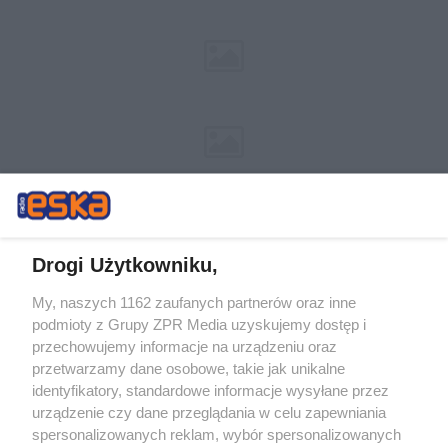
Drogi Użytkowniku,
My, naszych 1162 zaufanych partnerów oraz inne
Żaden utwór zamieszczony w serwisie nie może być powielany i
podmioty z Grupy ZPR Media uzyskujemy dostęp i
rozpowszechniany lub dalej rozpowszechniany w jakikolwiek sposób (w
przechowujemy informacje na urządzeniu oraz
tym także elektroniczny lub mechaniczny) na jakimkolwiek polu
eksploatacji w jakiejkolwiek formie, włącznie z umieszczaniem w
przetwarzamy dane osobowe, takie jak unikalne
Internecie bez pisemnej zgody właściciela praw. Jakiekolwiek użycie lub
identyfikatory, standardowe informacje wysyłane przez
wykorzystanie utworów w całości lub w części z naruszeniem prawa,
tzn. bez właściwej zgody, jest zabronione pod groźbą kary i może być
urządzenie czy dane przeglądania w celu zapewniania
ścigane prawnie.
spersonalizowanych reklam, wybór spersonalizowanych