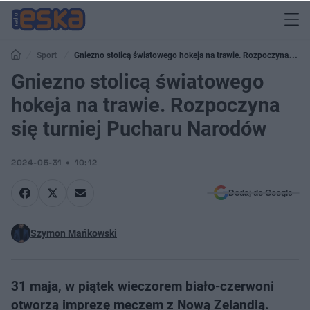
Sport
Gniezno stolicą światowego hokeja na trawie. Rozpoczyna się
turniej Pucharu Narodów
Gniezno stolicą światowego
hokeja na trawie. Rozpoczyna
się turniej Pucharu Narodów
2024-05-31
10:12
Dodaj do Google
Szymon Mańkowski
31 maja, w piątek wieczorem biało-czerwoni
otworzą imprezę meczem z Nową Zelandią.