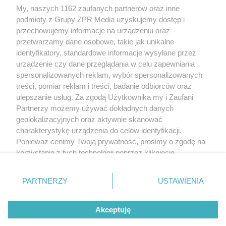
My, naszych 1162 zaufanych partnerów oraz inne
Żaden utwór zamieszczony w serwisie nie może być powielany i
podmioty z Grupy ZPR Media uzyskujemy dostęp i
rozpowszechniany lub dalej rozpowszechniany w jakikolwiek sposób (w
tym także elektroniczny lub mechaniczny) na jakimkolwiek polu
przechowujemy informacje na urządzeniu oraz
eksploatacji w jakiejkolwiek formie, włącznie z umieszczaniem w Internecie
przetwarzamy dane osobowe, takie jak unikalne
bez pisemnej zgody właściciela praw. Jakiekolwiek użycie lub
identyfikatory, standardowe informacje wysyłane przez
wykorzystanie utworów w całości lub w części z naruszeniem prawa, tzn.
bez właściwej zgody, jest zabronione pod groźbą kary i może być ścigane
urządzenie czy dane przeglądania w celu zapewniania
prawnie.
spersonalizowanych reklam, wybór spersonalizowanych
treści, pomiar reklam i treści, badanie odbiorców oraz
ulepszanie usług. Za zgodą Użytkownika my i Zaufani
Partnerzy możemy używać dokładnych danych
geolokalizacyjnych oraz aktywnie skanować
charakterystykę urządzenia do celów identyfikacji.
Ponieważ cenimy Twoją prywatność, prosimy o zgodę na
O nas
korzystanie z tych technologii poprzez kliknięcie
Informacje prawne
„Akceptuję”. Zgoda jest dobrowolna i zawsze możesz ją
zmienić/wycofać klikając przycisk ustawień prywatności
Nasze serwisy
PARTNERZY
USTAWIENIA
znajdujący się w lewym dolnym rogu strony
. Niektóre
rodzaje przetwarzania danych nie wymagają zgody
© 2026 Grupa ZPR Media
Akceptuję
użytkownika, ale masz prawo sprzeciwić się takiemu
przetwarzaniu. Preferencje będą miały zastosowanie tylko