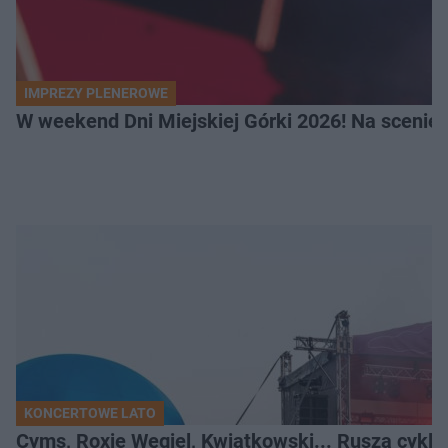
IMPREZY PLENEROWE
W weekend Dni Miejskiej Górki 2026! Na scenie F
KONCERTOWE LATO
Cyms, Roxie Węgiel, Kwiatkowski... Rusza cyk