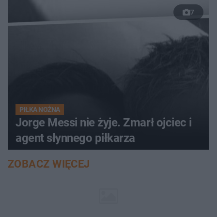
7
PIŁKA NOŻNA
Jorge Messi nie żyje. Zmarł ojciec i
agent słynnego piłkarza
ZOBACZ WIĘCEJ