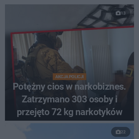
13
AKCJA POLICJI
Potężny cios w narkobiznes.
Zatrzymano 303 osoby i
przejęto 72 kg narkotyków
22