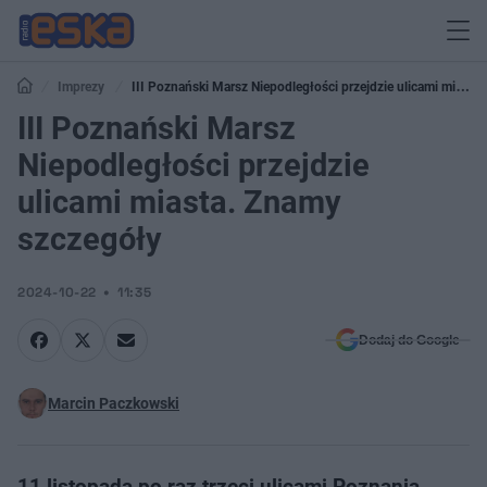
Imprezy
III Poznański Marsz Niepodległości przejdzie ulicami miasta.
Znamy szczegóły
III Poznański Marsz
Niepodległości przejdzie
ulicami miasta. Znamy
szczegóły
2024-10-22
11:35
Dodaj do Google
Marcin Paczkowski
11 listopada po raz trzeci ulicami Poznania