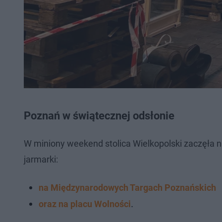
Poznań w świątecznej odsłonie
W miniony weekend stolica Wielkopolski zaczęła 
jarmarki:
na Międzynarodowych Targach Poznańskich
.
oraz na placu Wolności