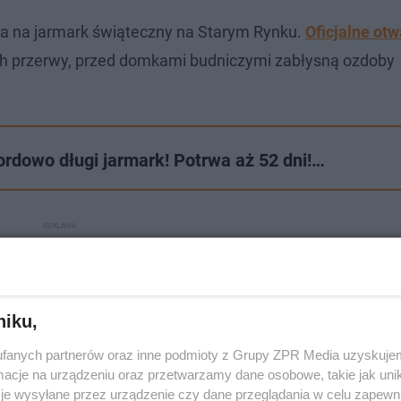
a na jarmark świąteczny na Starym Rynku.
Oficjalne otw
tach przerwy, przed domkami budniczymi zabłysną ozdoby
rdowo długi jarmark! Potrwa aż 52 dni!…
niku,
fanych partnerów oraz inne podmioty z Grupy ZPR Media uzyskujem
cje na urządzeniu oraz przetwarzamy dane osobowe, takie jak unika
je wysyłane przez urządzenie czy dane przeglądania w celu zapewn