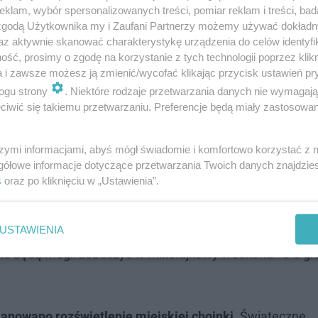
klam, wybór spersonalizowanych treści, pomiar reklam i treści, bad
 zgodą Użytkownika my i Zaufani Partnerzy możemy używać dokład
az aktywnie skanować charakterystykę urządzenia do celów identyfi
ść, prosimy o zgodę na korzystanie z tych technologii poprzez klikn
a i zawsze możesz ją zmienić/wycofać klikając przycisk ustawień pr
cjalne otwarcie w sobotę 23 listopada
ogu strony
. Niektóre rodzaje przetwarzania danych nie wymagaj
iwić się takiemu przetwarzaniu. Preferencje będą miały zastosowanie
oczne wydarzenie. Jak zapowaida storna miasta, nowośc
lokalizacja na Starym Rynku. Właśnie tam, stanie
lodowis
szymi informacjami, abyś mógł świadomie i komfortowo korzystać z
gółowe informacje dotyczące przetwarzania Twoich danych znajdzi
a wenecka karuzela
. Przypominamy, że wszystkie atrakc
s
oraz po kliknięciu w „Ustawienia”.
USTAWIENIA
estival.
Zmagania rzeźbiarzy tworzących w lodzie pozna
ie będą mogli zobaczyć w mikołajkowy weekend - 6-8 gr
lanowano rozświetlenie miejskiej choinki.
Świąteczne