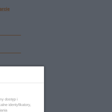
arcie
y dostęp i
lne identyfikatory,
iania