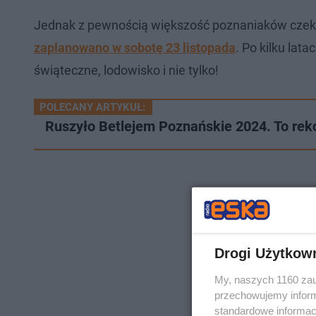
Jednak z pewnością większość poznaniaków czek
zaplanowano w sobotę 23 listopada
. Po kilku la
świąteczne, lodowisko i nie tylko!
POLECANY ARTYKUŁ:
Ruszyło Betlejem Poznańskie 2024. To reko
Drogi Użytkow
My, naszych 1160 zau
przechowujemy informa
standardowe informac