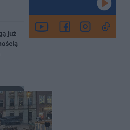
gą już
nością
h