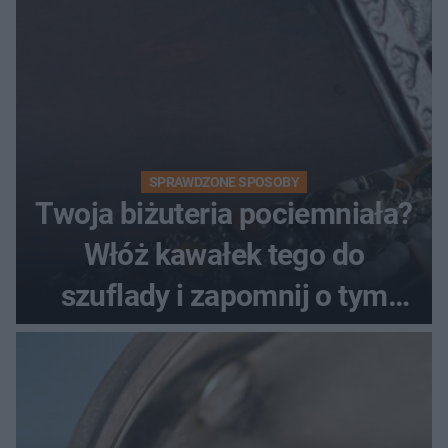
SPRAWDZONE SPOSOBY
Twoja biżuteria pociemniała?
Włóż kawałek tego do
szuflady i zapomnij o tym
problemie. Sposób na
pociemniałą biżuterię