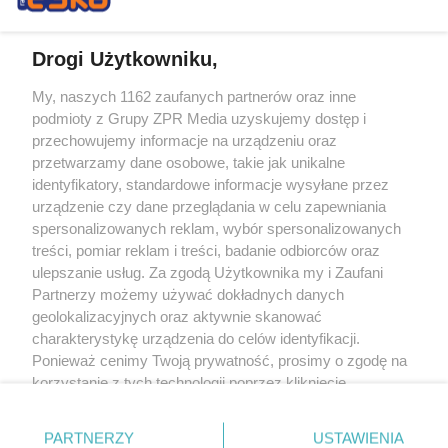
Drogi Użytkowniku,
My, naszych 1162 zaufanych partnerów oraz inne
Żaden utwór zamieszczony w serwisie nie może być powielany i
podmioty z Grupy ZPR Media uzyskujemy dostęp i
rozpowszechniany lub dalej rozpowszechniany w jakikolwiek sposób (w
tym także elektroniczny lub mechaniczny) na jakimkolwiek polu
przechowujemy informacje na urządzeniu oraz
eksploatacji w jakiejkolwiek formie, włącznie z umieszczaniem w Internecie
przetwarzamy dane osobowe, takie jak unikalne
bez pisemnej zgody właściciela praw. Jakiekolwiek użycie lub
wykorzystanie utworów w całości lub w części z naruszeniem prawa, tzn.
identyfikatory, standardowe informacje wysyłane przez
bez właściwej zgody, jest zabronione pod groźbą kary i może być ścigane
urządzenie czy dane przeglądania w celu zapewniania
prawnie.
spersonalizowanych reklam, wybór spersonalizowanych
treści, pomiar reklam i treści, badanie odbiorców oraz
ulepszanie usług. Za zgodą Użytkownika my i Zaufani
Partnerzy możemy używać dokładnych danych
geolokalizacyjnych oraz aktywnie skanować
charakterystykę urządzenia do celów identyfikacji.
O nas
Ponieważ cenimy Twoją prywatność, prosimy o zgodę na
korzystanie z tych technologii poprzez kliknięcie
Informacje prawne
„Akceptuję”. Zgoda jest dobrowolna i zawsze możesz ją
zmienić/wycofać klikając przycisk ustawień prywatności
Nasze serwisy
PARTNERZY
USTAWIENIA