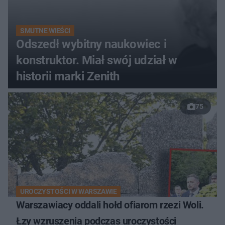
SMUTNE WIEŚCI
Odszedł wybitny naukowiec i
konstruktor. Miał swój udział w
historii marki Zenith
75
UROCZYSTOŚCI W WARSZAWIE
Warszawiacy oddali hołd ofiarom rzezi Woli.
Łzy wzruszenia podczas uroczystości