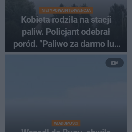
NIETYPOWA INTERWENCJA
Kobieta rodziła na stacji
paliw. Policjant odebrał
poród. "Paliwo za darmo lub
50 %!"
6
WIADOMOŚCI