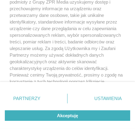
podmioty z Grupy ZPR Media uzyskujemy dostęp i
przechowujemy informacje na urządzeniu oraz
przetwarzamy dane osobowe, takie jak unikalne
identyfikatory, standardowe informacje wysyłane przez
urządzenie czy dane przeglądania w celu zapewniania
spersonalizowanych reklam, wybór spersonalizowanych
treści, pomiar reklam i treści, badanie odbiorców oraz
ulepszanie usług. Za zgodą Użytkownika my i Zaufani
Partnerzy możemy używać dokładnych danych
geolokalizacyjnych oraz aktywnie skanować
charakterystykę urządzenia do celów identyfikacji.
Ponieważ cenimy Twoją prywatność, prosimy o zgodę na
korzystanie z tych technologii poprzez kliknięcie
„Akceptuję”. Zgoda jest dobrowolna i zawsze możesz ją
zmienić/wycofać klikając przycisk ustawień prywatności
Żaden utwór zamieszczony w serwisie nie może być powielany i
PARTNERZY
USTAWIENIA
znajdujący się w lewym dolnym rogu strony
. Niektóre
rozpowszechniany lub dalej rozpowszechniany w jakikolwiek sposób (w
tym także elektroniczny lub mechaniczny) na jakimkolwiek polu
rodzaje przetwarzania danych nie wymagają zgody
eksploatacji w jakiejkolwiek formie, włącznie z umieszczaniem w Internecie
Akceptuję
użytkownika, ale masz prawo sprzeciwić się takiemu
bez pisemnej zgody właściciela praw. Jakiekolwiek użycie lub
wykorzystanie utworów w całości lub w części z naruszeniem prawa, tzn.
przetwarzaniu. Preferencje będą miały zastosowanie tylko
bez właściwej zgody, jest zabronione pod groźbą kary i może być ścigane
na tej witrynie.
prawnie.