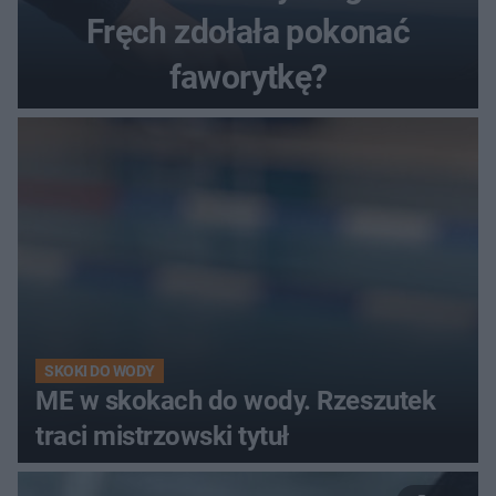
Fręch zdołała pokonać
faworytkę?
SKOKI DO WODY
ME w skokach do wody. Rzeszutek
traci mistrzowski tytuł