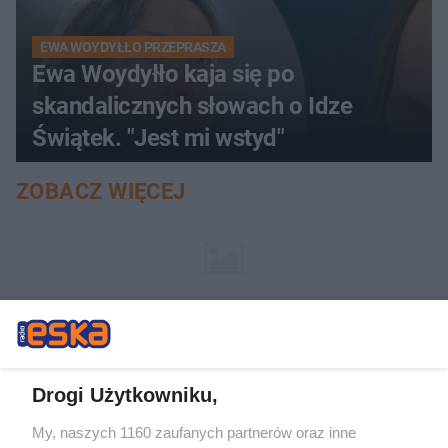
EWA WOYDYŁŁO PRZEPRASZA
Ewa Woydyłło kaja się po
skandalicznych słowach o Idze
Świątek. "Jest mi wstyd"
ZOBACZ WIĘCEJ
Drogi Użytkowniku,
My, naszych 1160 zaufanych partnerów oraz inne