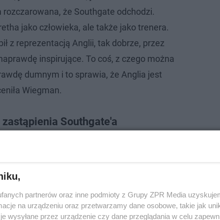
 rozczarowana, że Southgate odchodzi.
tha jako człowieka, ale także jako trenera.
bił z reprezentacją Anglii, tak dobrze, przez
t naprawdę inspirujące. To coś, z czego można
awdę dumnym i to sprawia, że Anglia jest
eniła Wiegman.
 zastąpienia Southgate'a
ewcastle Eddie Howe, były trener Brighton i Chelsea 
lii do lat 21, Lee Carsley. Za nimi sam wielki Juergen Kl
niku,
o ciekawe Holenderka nie jest jedyną kobietą, której na
fanych partnerów oraz inne podmioty z Grupy ZPR Media uzyskujem
wi się także o Emmie Hayes, która przez lata była men
cje na urządzeniu oraz przetwarzamy dane osobowe, takie jak unika
ską reprezentację USA. Jej szansę są jednak niewielkie.
je wysyłane przez urządzenie czy dane przeglądania w celu zapewn