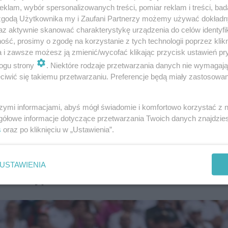
klam, wybór spersonalizowanych treści, pomiar reklam i treści, bad
 zgodą Użytkownika my i Zaufani Partnerzy możemy używać dokład
az aktywnie skanować charakterystykę urządzenia do celów identyfi
ść, prosimy o zgodę na korzystanie z tych technologii poprzez klikn
a i zawsze możesz ją zmienić/wycofać klikając przycisk ustawień pr
ogu strony
. Niektóre rodzaje przetwarzania danych nie wymagaj
iwić się takiemu przetwarzaniu. Preferencje będą miały zastosowanie
szymi informacjami, abyś mógł świadomie i komfortowo korzystać z
gółowe informacje dotyczące przetwarzania Twoich danych znajdzi
s
oraz po kliknięciu w „Ustawienia”.
USTAWIENIA
acz zdjęcia!