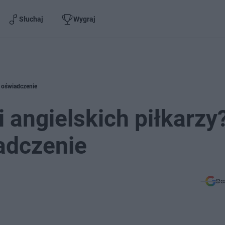
Słuchaj
Wygraj
e oświadczenie
 angielskich piłkarzy?
iadczenie
Do