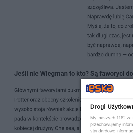
szczęśliwa. Jestem
Naprawdę lubię Gare
Myślę, że to, co zro
tak długi czas, jes
być naprawdę, napr
bardzo dumna — oc
Jeśli nie Wiegman to kto? Są faworyci do
Głównymi faworytami bukmacherów są menedżer N
Potter oraz obecny szkoleniowiec reprezentacji Ang
Drogi Użytkow
wysoko stoją również akcje Mauricio Pochettino. C
My, naszych 1162 zau
pada w kontekście prowadzenia Synów Albionu. Mó
przechowujemy informa
kobiecej drużyny Chelsea, a w tym roku objęła żeń
standardowe informac