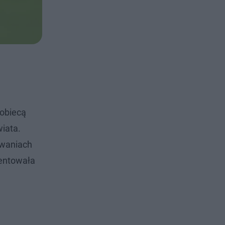
kobiecą
iata.
owaniach
mentowała