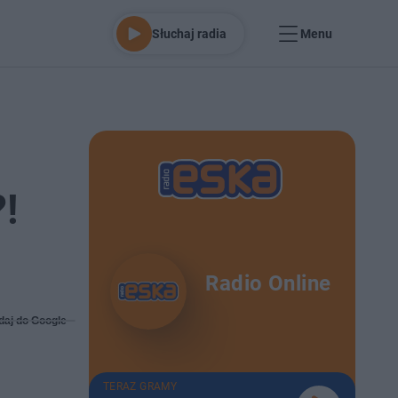
Słuchaj radia
Menu
!
Radio Online
daj do Google
TERAZ GRAMY