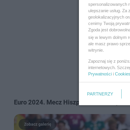
spersonalizowanych re
ulepszanie usług. Za
geolokalizacyjnych or
cenimy Twoją prywatno
Zgoda jest dobrowoln
się w lewym dolnym r
ale masz prawo sprzec
witrynie.
Zapoznaj się z poniż
internetowych. Szcze
Prywatności
i
Cookie
PARTNERZY
Euro 2024. Mecz Hiszpania - Niemcy. Zob