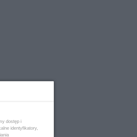
Graham
opp,
zwisko
y dostęp i
edżerką
lne identyfikatory,
iania