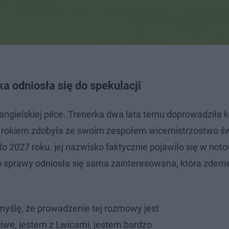
 odniosła się do spekulacji
gielskiej piłce. Trenerka dwa lata temu doprowadziła 
ed rokiem zdobyła ze swoim zespołem wicemistrzostwo św
 2027 roku. jej nazwisko faktycznie pojawiło się w not
o sprawy odniosła się sama zainteresowana, która zde
yślę, że prowadzenie tej rozmowy jest
we, jestem z Lwicami, jestem bardzo