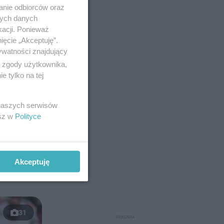
anie odbiorców oraz
nych danych
kacji. Ponieważ
ięcie „Akceptuję”.
ywatności znajdujący
ą zgody użytkownika,
 tylko na tej
 naszych serwisów
esz w
Polityce
Akceptuję
31