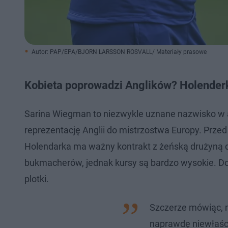
Autor: PAP/EPA/BJORN LARSSON ROSVALL/ Materiały prasowe
Kobieta poprowadzi Anglików? Holenderka
Sarina Wiegman to niezwykle uznane nazwisko w an
reprezentację Anglii do mistrzostwa Europy. Prz
Holendarka ma ważny kontrakt z żeńską drużyną do
bukmacherów, jednak kursy są bardzo wysokie. D
plotki.
Szczerze mówiąc, m
naprawdę niewłaści