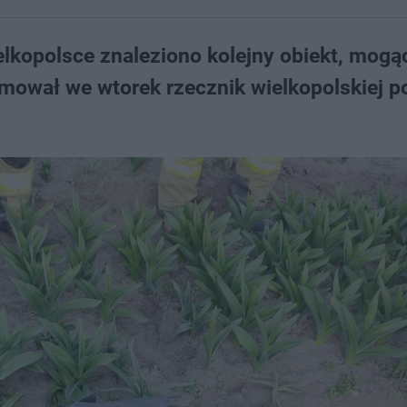
kopolsce znaleziono kolejny obiekt, mogą
mował we wtorek rzecznik wielkopolskiej pol