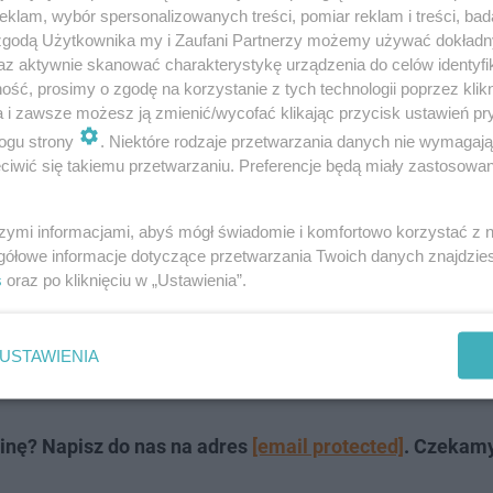
klam, wybór spersonalizowanych treści, pomiar reklam i treści, bad
 zgodą Użytkownika my i Zaufani Partnerzy możemy używać dokład
SpaceX dotyczącej tego, czy znalezione dotychczas w Wi
az aktywnie skanować charakterystykę urządzenia do celów identyfi
.
ść, prosimy o zgodę na korzystanie z tych technologii poprzez klikn
a i zawsze możesz ją zmienić/wycofać klikając przycisk ustawień pr
ogu strony
. Niektóre rodzaje przetwarzania danych nie wymagaj
ący być fragmentem najprawdopodobniej rakiety Falcon 9
iwić się takiemu przetwarzaniu. Preferencje będą miały zastosowanie
szymi informacjami, abyś mógł świadomie i komfortowo korzystać z
omornikach obiekt spadł na terenie hurtowni sprzętu
gółowe informacje dotyczące przetwarzania Twoich danych znajdzi
 a w Śliwnie obiekt spadł na pole. Z kolei w Szamotułach
s
oraz po kliknięciu w „Ustawienia”.
ektów znaleziono 11 marca w Łowyniu koło Międzychodu. O
obotę, 22 marca; obiekt znaleziono w lesie niedaleko
USTAWIENIA
m.
inę? Napisz do nas na adres
[email protected]
. Czekam