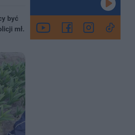
cy być
icji mł.