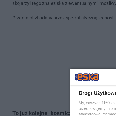
skojarzył tego znaleziska z ewentualnymi, możliw
Przedmiot zbadany przez specjalistyczną jednost
Drogi Użytkow
My, naszych 1160 zau
przechowujemy informa
To już kolejne "kosmiczne" znalezisko w
standardowe informac