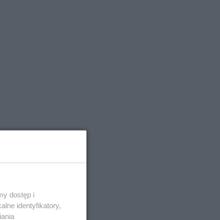
y dostęp i
lne identyfikatory,
iania