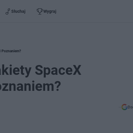
Słuchaj
Wygraj
od Poznaniem?
akiety SpaceX
oznaniem?
Do