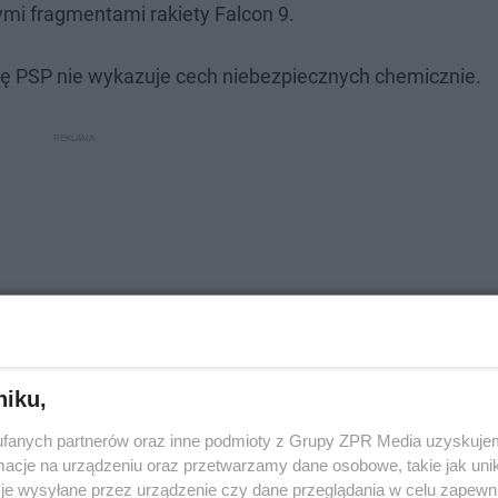
ymi fragmentami rakiety Falcon 9.
kę PSP nie wykazuje cech niebezpiecznych chemicznie.
niku,
fanych partnerów oraz inne podmioty z Grupy ZPR Media uzyskujem
cje na urządzeniu oraz przetwarzamy dane osobowe, takie jak unika
 Wielkopolsce
je wysyłane przez urządzenie czy dane przeglądania w celu zapewn