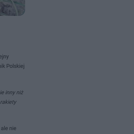
ejny
ik Polskiej
e inny niż
rakiety
ale nie