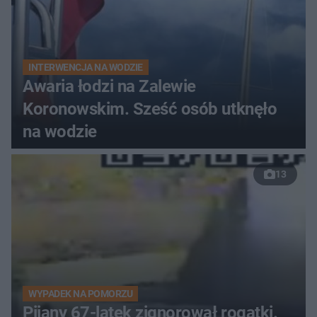
INTERWENCJA NA WODZIE
Awaria łodzi na Zalewie
Koronowskim. Sześć osób utknęło
na wodzie
13
WYPADEK NA POMORZU
Pijany 67-latek zignorował rogatki.