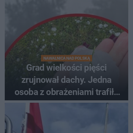
NAWAŁNICA NAD POLSKĄ
Grad wielkości pięści
zrujnował dachy. Jedna
osoba z obrażeniami trafiła
do szpitala