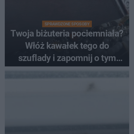
SPRAWDZONE SPOSOBY
Twoja biżuteria pociemniała?
Włóż kawałek tego do
szuflady i zapomnij o tym
problemie. Sposób na
pociemniałą biżuterię