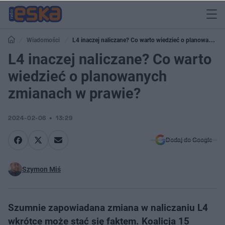
Wiadomości
L4 inaczej naliczane? Co warto wiedzieć o planowanych
zmianach w prawie?
L4 inaczej naliczane? Co warto
wiedzieć o planowanych
zmianach w prawie?
2024-02-06
13:29
Dodaj do Google
Szymon Miś
Szumnie zapowiadana zmiana w naliczaniu L4
wkrótce może stać się faktem. Koalicja 15