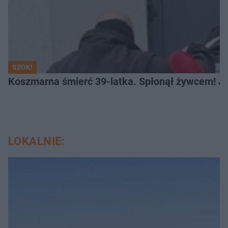
SZOK!
Koszmarna śmierć 39-latka. Spłonął żywcem! Je
LOKALNIE: