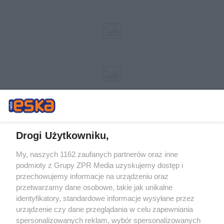
Drogi Użytkowniku,
My, naszych 1162 zaufanych partnerów oraz inne
Żaden utwór zamieszczony w serwisie nie może być powielany i
podmioty z Grupy ZPR Media uzyskujemy dostęp i
rozpowszechniany lub dalej rozpowszechniany w jakikolwiek sposób (w
przechowujemy informacje na urządzeniu oraz
tym także elektroniczny lub mechaniczny) na jakimkolwiek polu
eksploatacji w jakiejkolwiek formie, włącznie z umieszczaniem w
przetwarzamy dane osobowe, takie jak unikalne
Internecie bez pisemnej zgody właściciela praw. Jakiekolwiek użycie lub
identyfikatory, standardowe informacje wysyłane przez
wykorzystanie utworów w całości lub w części z naruszeniem prawa,
tzn. bez właściwej zgody, jest zabronione pod groźbą kary i może być
urządzenie czy dane przeglądania w celu zapewniania
ścigane prawnie.
spersonalizowanych reklam, wybór spersonalizowanych