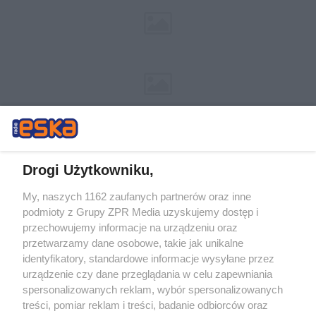
Drogi Użytkowniku,
My, naszych 1162 zaufanych partnerów oraz inne
Żaden utwór zamieszczony w serwisie nie może być powielany i
podmioty z Grupy ZPR Media uzyskujemy dostęp i
rozpowszechniany lub dalej rozpowszechniany w jakikolwiek sposób (w
tym także elektroniczny lub mechaniczny) na jakimkolwiek polu
przechowujemy informacje na urządzeniu oraz
eksploatacji w jakiejkolwiek formie, włącznie z umieszczaniem w
przetwarzamy dane osobowe, takie jak unikalne
Internecie bez pisemnej zgody właściciela praw. Jakiekolwiek użycie lub
identyfikatory, standardowe informacje wysyłane przez
wykorzystanie utworów w całości lub w części z naruszeniem prawa,
tzn. bez właściwej zgody, jest zabronione pod groźbą kary i może być
urządzenie czy dane przeglądania w celu zapewniania
ścigane prawnie.
spersonalizowanych reklam, wybór spersonalizowanych
treści, pomiar reklam i treści, badanie odbiorców oraz