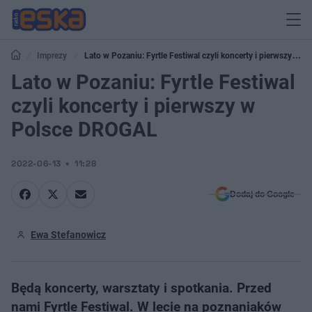
Imprezy
Lato w Pozaniu: Fyrtle Festiwal czyli koncerty i pierwszy w
Polsce DROGAL
Lato w Pozaniu: Fyrtle Festiwal
czyli koncerty i pierwszy w
Polsce DROGAL
2022-06-13
11:28
Dodaj do Google
Ewa Stefanowicz
Będą koncerty, warsztaty i spotkania. Przed
nami Fyrtle Festiwal. W lecie na poznaniaków