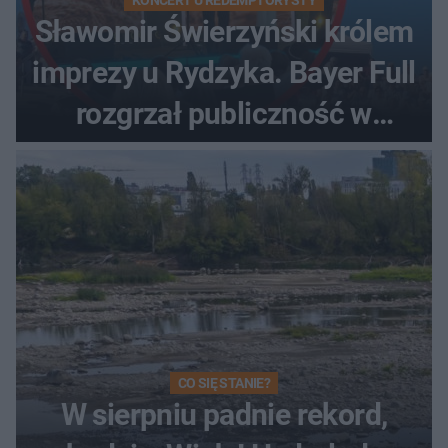
Sławomir Świerzyński królem
imprezy u Rydzyka. Bayer Full
rozgrzał publiczność w
Toruniu
CO SIĘ STANIE?
W sierpniu padnie rekord,