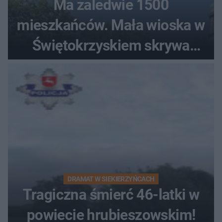
Ma zaledwie 1500
mieszkańców. Mała wioska w
Świętokrzyskiem skrywa
zabytki, bywał tu nawet król
DRAMAT W SIEKIERZYŃCACH
Tragiczna śmierć 46-latki w
powiecie hrubieszowskim!