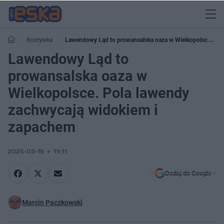
Rozrywka
Lawendowy Ląd to prowansalska oaza w Wielkopolsce.
Pola lawendy zachwycają widokiem i zapachem
Lawendowy Ląd to
prowansalska oaza w
Wielkopolsce. Pola lawendy
zachwycają widokiem i
zapachem
2025-09-19
11:11
Dodaj do Google
Marcin Paczkowski