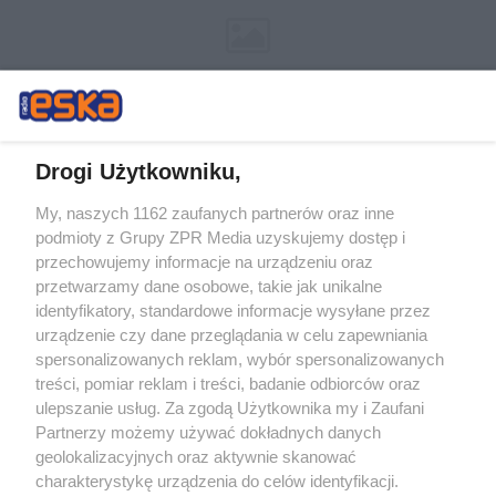
Drogi Użytkowniku,
My, naszych 1162 zaufanych partnerów oraz inne
Żaden utwór zamieszczony w serwisie nie może być powielany i
podmioty z Grupy ZPR Media uzyskujemy dostęp i
rozpowszechniany lub dalej rozpowszechniany w jakikolwiek sposób (w
przechowujemy informacje na urządzeniu oraz
tym także elektroniczny lub mechaniczny) na jakimkolwiek polu
eksploatacji w jakiejkolwiek formie, włącznie z umieszczaniem w
przetwarzamy dane osobowe, takie jak unikalne
Internecie bez pisemnej zgody właściciela praw. Jakiekolwiek użycie lub
identyfikatory, standardowe informacje wysyłane przez
wykorzystanie utworów w całości lub w części z naruszeniem prawa,
tzn. bez właściwej zgody, jest zabronione pod groźbą kary i może być
urządzenie czy dane przeglądania w celu zapewniania
ścigane prawnie.
spersonalizowanych reklam, wybór spersonalizowanych
treści, pomiar reklam i treści, badanie odbiorców oraz
ulepszanie usług. Za zgodą Użytkownika my i Zaufani
Partnerzy możemy używać dokładnych danych
geolokalizacyjnych oraz aktywnie skanować
charakterystykę urządzenia do celów identyfikacji.