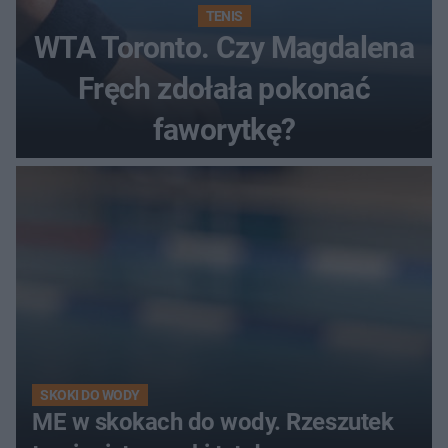
TENIS
WTA Toronto. Czy Magdalena
Fręch zdołała pokonać
faworytkę?
SKOKI DO WODY
ME w skokach do wody. Rzeszutek