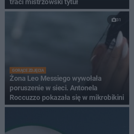
traci mistrzowski tytuł
31
GORĄCE ZDJĘCIA
Żona Leo Messiego wywołała
poruszenie w sieci. Antonela
Roccuzzo pokazała się w mikrobikini