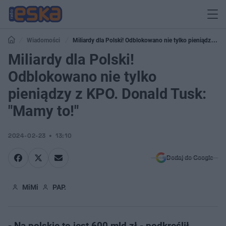
Wiadomości
Miliardy dla Polski! Odblokowano nie tylko pieniądzy z
KPO. Donald Tusk: "Mamy to!"
Miliardy dla Polski!
Odblokowano nie tylko
pieniądzy z KPO. Donald Tusk:
"Mamy to!"
2024-02-23
13:10
Dodaj do Google
MiMi
PAP.
- Na polskie to jest 600 mld zł - podkreślił