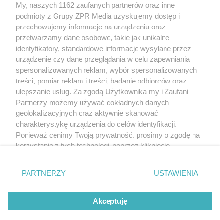
My, naszych 1162 zaufanych partnerów oraz inne
Żaden utwór zamieszczony w serwisie nie może być powielany i
podmioty z Grupy ZPR Media uzyskujemy dostęp i
rozpowszechniany lub dalej rozpowszechniany w jakikolwiek sposób (w
tym także elektroniczny lub mechaniczny) na jakimkolwiek polu
przechowujemy informacje na urządzeniu oraz
eksploatacji w jakiejkolwiek formie, włącznie z umieszczaniem w Internecie
przetwarzamy dane osobowe, takie jak unikalne
bez pisemnej zgody właściciela praw. Jakiekolwiek użycie lub
identyfikatory, standardowe informacje wysyłane przez
wykorzystanie utworów w całości lub w części z naruszeniem prawa, tzn.
bez właściwej zgody, jest zabronione pod groźbą kary i może być ścigane
urządzenie czy dane przeglądania w celu zapewniania
prawnie.
spersonalizowanych reklam, wybór spersonalizowanych
treści, pomiar reklam i treści, badanie odbiorców oraz
ulepszanie usług. Za zgodą Użytkownika my i Zaufani
Partnerzy możemy używać dokładnych danych
geolokalizacyjnych oraz aktywnie skanować
charakterystykę urządzenia do celów identyfikacji.
Ponieważ cenimy Twoją prywatność, prosimy o zgodę na
O nas
korzystanie z tych technologii poprzez kliknięcie
Informacje prawne
„Akceptuję”. Zgoda jest dobrowolna i zawsze możesz ją
zmienić/wycofać klikając przycisk ustawień prywatności
Nasze serwisy
PARTNERZY
USTAWIENIA
znajdujący się w lewym dolnym rogu strony
. Niektóre
rodzaje przetwarzania danych nie wymagają zgody
© 2026 Grupa ZPR Media
Akceptuję
użytkownika, ale masz prawo sprzeciwić się takiemu
przetwarzaniu. Preferencje będą miały zastosowanie tylko