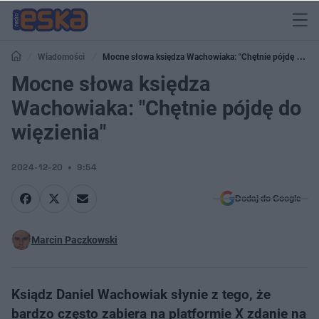
Wiadomości
Mocne słowa księdza Wachowiaka: "Chętnie pójdę do
więzienia"
Mocne słowa księdza
Wachowiaka: "Chętnie pójdę do
więzienia"
2024-12-20
9:54
Dodaj do Google
Marcin Paczkowski
Ksiądz Daniel Wachowiak słynie z tego, że
bardzo często zabiera na platformie X zdanie na