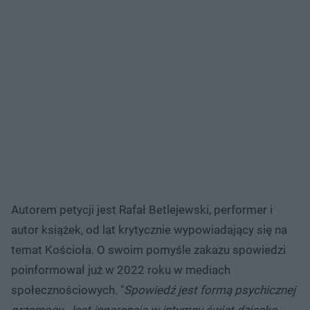
Autorem petycji jest Rafał Betlejewski, performer i
autor książek, od lat krytycznie wypowiadający się na
temat Kościoła. O swoim pomyśle zakazu spowiedzi
poinformował już w 2022 roku w mediach
społecznościowych. "
Spowiedź jest formą psychicznej
przemocy. Jest ingerencją w intymny świat dziecka