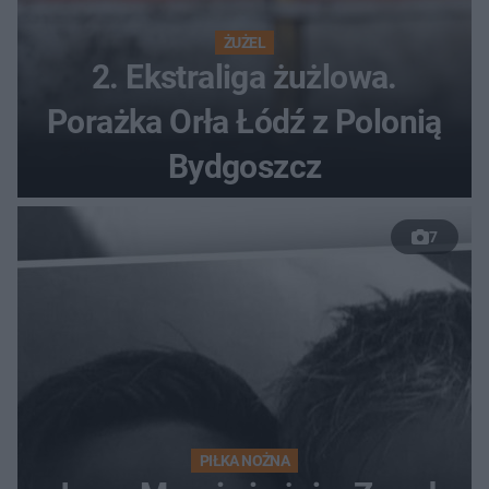
ŻUŻEL
2. Ekstraliga żużlowa.
Porażka Orła Łódź z Polonią
Bydgoszcz
7
PIŁKA NOŻNA