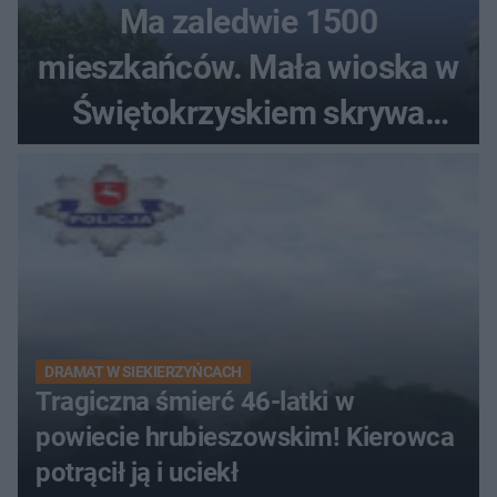
Ma zaledwie 1500
mieszkańców. Mała wioska w
Świętokrzyskiem skrywa
zabytki, bywał tu nawet król
DRAMAT W SIEKIERZYŃCACH
Tragiczna śmierć 46-latki w
powiecie hrubieszowskim! Kierowca
potrącił ją i uciekł