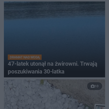
DRAMAT NAD WODĄ
47-latek utonął na żwirowni. Trwają
poszukiwania 30-latka
10