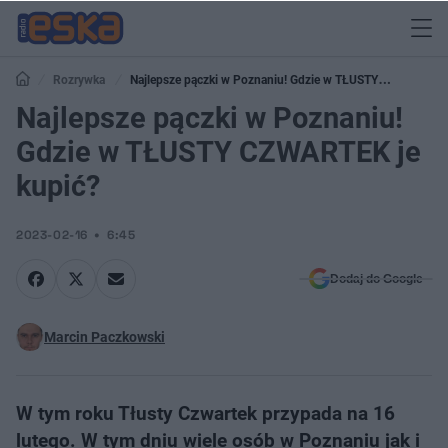
Rozrywka
Najlepsze pączki w Poznaniu! Gdzie w TŁUSTY
CZWARTEK je kupić?
Najlepsze pączki w Poznaniu!
Gdzie w TŁUSTY CZWARTEK je
kupić?
2023-02-16
6:45
Dodaj do Google
Marcin Paczkowski
W tym roku Tłusty Czwartek przypada na 16
lutego. W tym dniu wiele osób w Poznaniu jak i