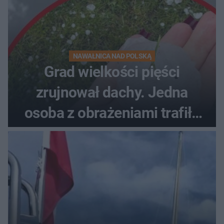
NAWAŁNICA NAD POLSKĄ
Grad wielkości pięści
zrujnował dachy. Jedna
osoba z obrażeniami trafiła
do szpitala