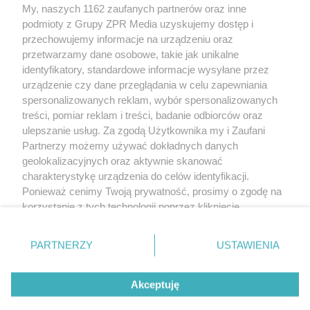
My, naszych 1162 zaufanych partnerów oraz inne
Żaden utwór zamieszczony w serwisie nie może być powielany i
podmioty z Grupy ZPR Media uzyskujemy dostęp i
rozpowszechniany lub dalej rozpowszechniany w jakikolwiek sposób (w
tym także elektroniczny lub mechaniczny) na jakimkolwiek polu
przechowujemy informacje na urządzeniu oraz
eksploatacji w jakiejkolwiek formie, włącznie z umieszczaniem w Internecie
przetwarzamy dane osobowe, takie jak unikalne
bez pisemnej zgody właściciela praw. Jakiekolwiek użycie lub
wykorzystanie utworów w całości lub w części z naruszeniem prawa, tzn.
identyfikatory, standardowe informacje wysyłane przez
bez właściwej zgody, jest zabronione pod groźbą kary i może być ścigane
urządzenie czy dane przeglądania w celu zapewniania
prawnie.
spersonalizowanych reklam, wybór spersonalizowanych
treści, pomiar reklam i treści, badanie odbiorców oraz
ulepszanie usług. Za zgodą Użytkownika my i Zaufani
Partnerzy możemy używać dokładnych danych
geolokalizacyjnych oraz aktywnie skanować
charakterystykę urządzenia do celów identyfikacji.
O nas
Ponieważ cenimy Twoją prywatność, prosimy o zgodę na
korzystanie z tych technologii poprzez kliknięcie
Informacje prawne
„Akceptuję”. Zgoda jest dobrowolna i zawsze możesz ją
zmienić/wycofać klikając przycisk ustawień prywatności
Nasze serwisy
PARTNERZY
USTAWIENIA
znajdujący się w lewym dolnym rogu strony
. Niektóre
rodzaje przetwarzania danych nie wymagają zgody
© 2026 Grupa ZPR Media
Akceptuję
użytkownika, ale masz prawo sprzeciwić się takiemu
przetwarzaniu. Preferencje będą miały zastosowanie tylko