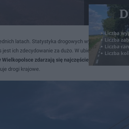
ednich latach. Statystyka drogowych wypadkach spada, 
as jest ich zdecydowanie za dużo. W ubiegłym roku w Pol
 Wielkopolsce zdarzają się najczęściej?
Statystki mówią
uje drogi krajowe.