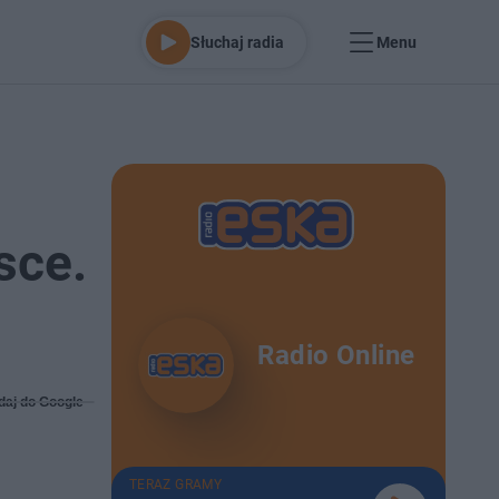
Słuchaj radia
Menu
sce.
Radio Online
daj do Google
TERAZ GRAMY