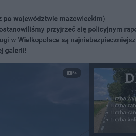
raz po województwie mazowieckim)
ostanowiliśmy przyjrzeć się policyjnym ra
rogi w Wielkopolsce są najniebezpieczniejsz
 galerii!
24