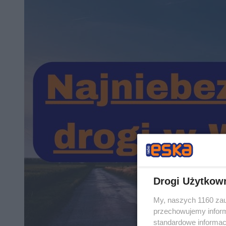
Drogi Użytkow
My, naszych 1160 zau
przechowujemy informa
standardowe informac