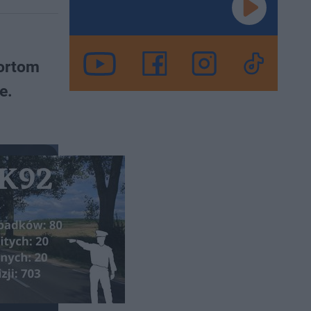
portom
e.