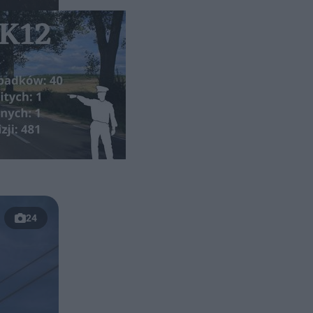
jednak nie
sce doszło
 wiele!
24