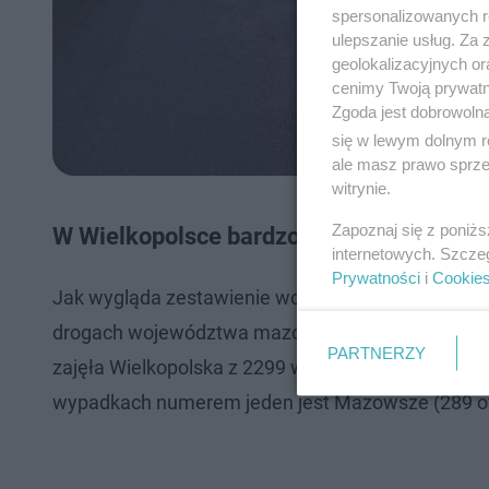
spersonalizowanych re
ulepszanie usług. Za
geolokalizacyjnych or
cenimy Twoją prywatno
Zgoda jest dobrowoln
się w lewym dolnym r
ale masz prawo sprzec
witrynie.
Zapoznaj się z poniż
W Wielkopolsce bardzo niebezpiecznie?
internetowych. Szcze
Prywatności
i
Cookie
Jak wygląda zestawienie województw pod względ
drogach województwa mazowieckie z aglomeracją
PARTNERZY
zajęła Wielkopolska z 2299 wypadkami, a trzecie
wypadkach numerem jeden jest Mazowsze (289 ofiar)