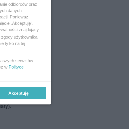
anie odbiorców oraz
nych danych
kacji. Ponieważ
ięcie „Akceptuję”.
ywatności znajdujący
ą zgody użytkownika,
 tylko na tej
 naszych serwisów
esz w
Polityce
 jest na
e miejsce
Akceptuję
r w
ary).