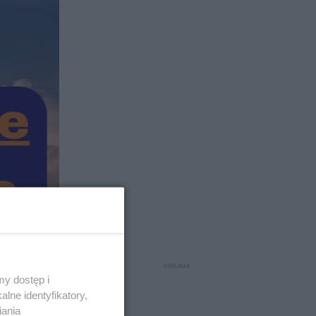
y dostęp i
lne identyfikatory,
iania