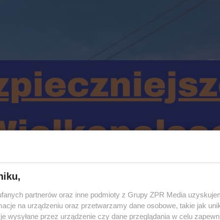
niku,
fanych partnerów oraz inne podmioty z Grupy ZPR Media uzyskujem
cje na urządzeniu oraz przetwarzamy dane osobowe, takie jak unika
je wysyłane przez urządzenie czy dane przeglądania w celu zapewn