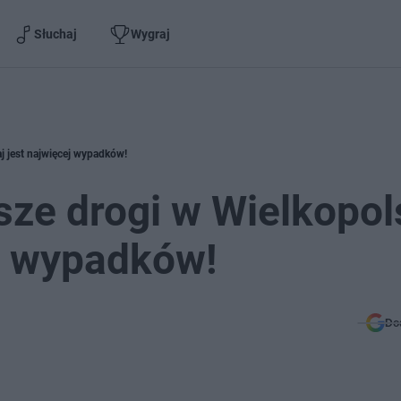
Słuchaj
Wygraj
aj jest najwięcej wypadków!
sze drogi w Wielkopol
ej wypadków!
Do