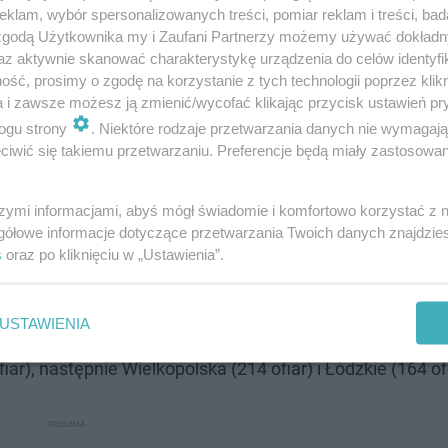
klam, wybór spersonalizowanych treści, pomiar reklam i treści, bad
 zgodą Użytkownika my i Zaufani Partnerzy możemy używać dokład
az aktywnie skanować charakterystykę urządzenia do celów identyfi
ść, prosimy o zgodę na korzystanie z tych technologii poprzez klikn
a i zawsze możesz ją zmienić/wycofać klikając przycisk ustawień pr
ogu strony
. Niektóre rodzaje przetwarzania danych nie wymagaj
iwić się takiemu przetwarzaniu. Preferencje będą miały zastosowanie
szymi informacjami, abyś mógł świadomie i komfortowo korzystać z
gółowe informacje dotyczące przetwarzania Twoich danych znajdzi
s
oraz po kliknięciu w „Ustawienia”.
em bezwzględnej liczby wypadków? Najwięcej wypadków
 warszawską, gdzie odnotowano 2896 wypadków. Drugi
USTAWIENIA
 Małopolska z 2226 wypadkami. Pod względem liczby ofia
, następnie Wielkopolska (214 ofiar) i Łódzkie (164 ofi