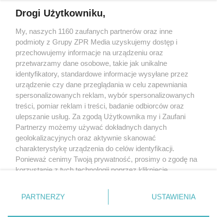
Drogi Użytkowniku,
My, naszych 1160 zaufanych partnerów oraz inne
Żaden utwór zamieszczony w serwisie nie może być powielany i
podmioty z Grupy ZPR Media uzyskujemy dostęp i
rozpowszechniany lub dalej rozpowszechniany w jakikolwiek sposób (w
tym także elektroniczny lub mechaniczny) na jakimkolwiek polu
przechowujemy informacje na urządzeniu oraz
eksploatacji w jakiejkolwiek formie, włącznie z umieszczaniem w Internecie
przetwarzamy dane osobowe, takie jak unikalne
bez pisemnej zgody właściciela praw. Jakiekolwiek użycie lub
identyfikatory, standardowe informacje wysyłane przez
wykorzystanie utworów w całości lub w części z naruszeniem prawa, tzn.
bez właściwej zgody, jest zabronione pod groźbą kary i może być ścigane
urządzenie czy dane przeglądania w celu zapewniania
prawnie.
spersonalizowanych reklam, wybór spersonalizowanych
treści, pomiar reklam i treści, badanie odbiorców oraz
ulepszanie usług. Za zgodą Użytkownika my i Zaufani
Partnerzy możemy używać dokładnych danych
geolokalizacyjnych oraz aktywnie skanować
charakterystykę urządzenia do celów identyfikacji.
Ponieważ cenimy Twoją prywatność, prosimy o zgodę na
O nas
korzystanie z tych technologii poprzez kliknięcie
Informacje prawne
„Akceptuję”. Zgoda jest dobrowolna i zawsze możesz ją
zmienić/wycofać klikając przycisk ustawień prywatności
Nasze serwisy
PARTNERZY
USTAWIENIA
znajdujący się w lewym dolnym rogu strony
. Niektóre
rodzaje przetwarzania danych nie wymagają zgody
© 2026 Grupa ZPR Media