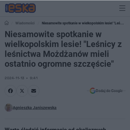
Wiadomości
Niesamowite spotkanie w wielkopolskim lesie! "Leśnicy
z leśnictwa Możdżanów mieli ostatnio ogromne szczęście"
Niesamowite spotkanie w
wielkopolskim lesie! "Leśnicy z
leśnictwa Możdżanów mieli
ostatnio ogromne szczęście"
2024-11-13
9:41
Dodaj do Google
Agnieszka Janiszewska
Warto śledzić informacje od okolicznych