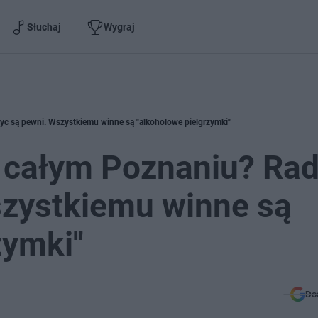
Słuchaj
Wygraj
yc są pewni. Wszystkiemu winne są "alkoholowe pielgrzymki"
 całym Poznaniu? Rad
szystkiemu winne są
zymki"
Do