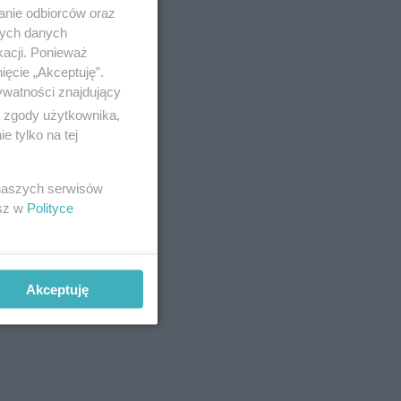
anie odbiorców oraz
nych danych
kacji. Ponieważ
ięcie „Akceptuję”.
ywatności znajdujący
ą zgody użytkownika,
 tylko na tej
 naszych serwisów
esz w
Polityce
, co my z
Akceptuję