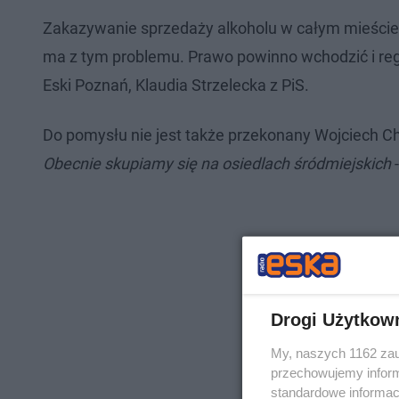
Zakazywanie sprzedaży alkoholu w całym mieście ni
ma z tym problemu. Prawo powinno wchodzić i regu
Eski Poznań, Klaudia Strzelecka z PiS.
Do pomysłu nie jest także przekonany Wojciech Ch
Obecnie skupiamy się na osiedlach śródmiejskich
Drogi Użytkow
My, naszych 1162 zau
przechowujemy informa
standardowe informac