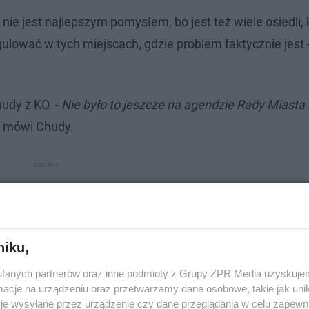
e jest najlepszym pomysłem, bo jest też wiele osiedli, 
lować w tych miejscach, gdzie problem faktycznie jest 
udy z KO. -
Nie było to jeszcze na agendzie Rady Miasta
- mówi Chudy.
niku,
fanych partnerów oraz inne podmioty z Grupy ZPR Media uzyskujem
cje na urządzeniu oraz przetwarzamy dane osobowe, takie jak unika
je wysyłane przez urządzenie czy dane przeglądania w celu zapewn