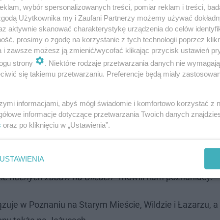
klam, wybór spersonalizowanych treści, pomiar reklam i treści, bad
 zgodą Użytkownika my i Zaufani Partnerzy możemy używać dokład
az aktywnie skanować charakterystykę urządzenia do celów identyfi
ść, prosimy o zgodę na korzystanie z tych technologii poprzez klikn
m temacie są podzieleni
a i zawsze możesz ją zmienić/wycofać klikając przycisk ustawień pr
ogu strony
. Niektóre rodzaje przetwarzania danych nie wymagaj
iwić się takiemu przetwarzaniu. Preferencje będą miały zastosowanie
naniu, zapytaliśmy mieszkańców miasta.
szymi informacjami, abyś mógł świadomie i komfortowo korzystać z
dzam się z zakazem;
gółowe informacje dotyczące przetwarzania Twoich danych znajdzi
s
oraz po kliknięciu w „Ustawienia”.
ć to, co chce. Alkohol sam w sobie nie jest zły, tylko to
USTAWIENIA
 nie nocnych zabaw na Ulicach
- mówili nam poznaniacy.
zuje w Poznaniu na Starym Mieście, Wildzie i Łazarzu, a