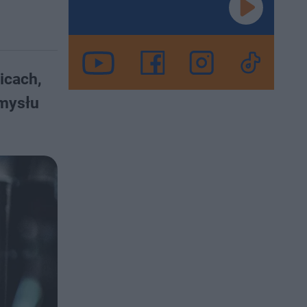
icach,
omysłu