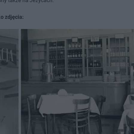
ny także na Jeżycach.
o zdjęcia: