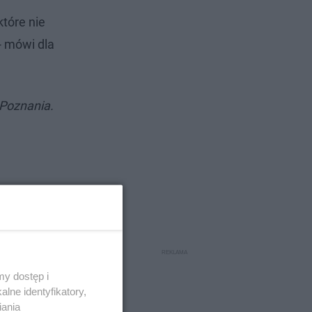
które nie
- mówi dla
 Poznania.
y dostęp i
lne identyfikatory,
iania