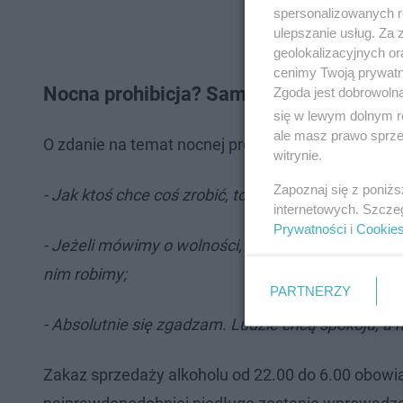
spersonalizowanych re
ulepszanie usług. Za
geolokalizacyjnych or
cenimy Twoją prywatno
Nocna prohibicja? Sami poznaniacy w ty
Zgoda jest dobrowoln
się w lewym dolnym r
ale masz prawo sprzec
O zdanie na temat nocnej prohibicji w całym Poz
witrynie.
Zapoznaj się z poniż
- Jak ktoś chce coś zrobić, to on to zrobi, ale zga
internetowych. Szcze
Prywatności
i
Cookie
- Jeżeli mówimy o wolności, to każdy ma prawo zrobi
nim robimy;
PARTNERZY
- Absolutnie się zgadzam. Ludzie chcą spokoju, a
Zakaz sprzedaży alkoholu od 22.00 do 6.00 obowią