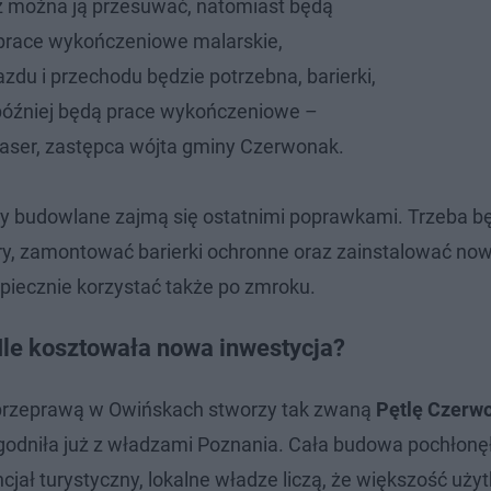
ż można ją przesuwać, natomiast będą
 prace wykończeniowe malarskie,
zdu i przechodu będzie potrzebna, barierki,
ż później będą prace wykończeniowe –
aser, zastępca wójta gminy Czerwonak.
ipy budowlane zajmą się ostatnimi poprawkami. Trzeba b
wery, zamontować barierki ochronne oraz zainstalować n
zpiecznie korzystać także po zmroku.
Ile kosztowała nowa inwestycja?
 przeprawą w Owińskach stworzy tak zwaną
Pętlę Czerw
uzgodniła już z władzami Poznania. Cała budowa pochłonę
jał turystyczny, lokalne władze liczą, że większość uż