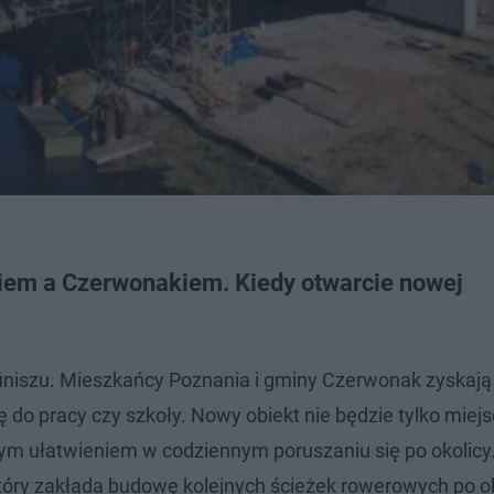
em a Czerwonakiem. Kiedy otwarcie nowej
finiszu. Mieszkańcy Poznania i gminy Czerwonak zyskają
ę do pracy czy szkoły. Nowy obiekt nie będzie tylko mie
ym ułatwieniem w codziennym poruszaniu się po okolicy
który zakłada budowę kolejnych ścieżek rowerowych po 