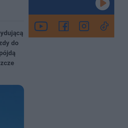
cydującą
zdy do
 pójdą
szcze