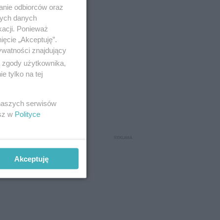
anie odbiorców oraz
nych danych
kacji. Ponieważ
ięcie „Akceptuję”.
ywatności znajdujący
ą zgody użytkownika,
 tylko na tej
 naszych serwisów
esz w
Polityce
Akceptuję