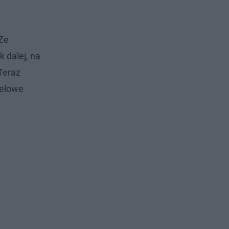
 Ze
 dalej, na
Teraz
celowe