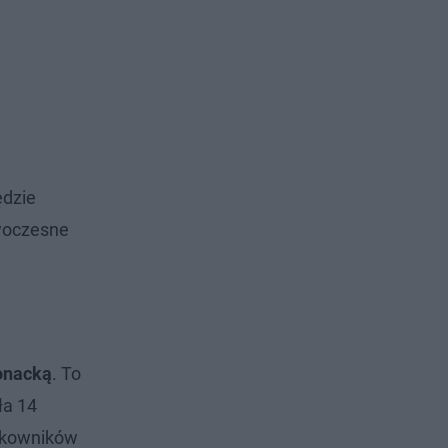
ędzie
owoczesne
onacką
. To
ła 14
ytkowników