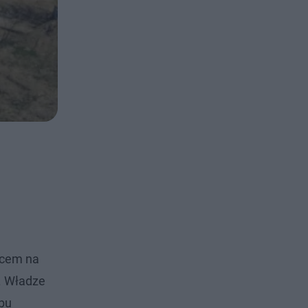
jscem na
. Władze
obu