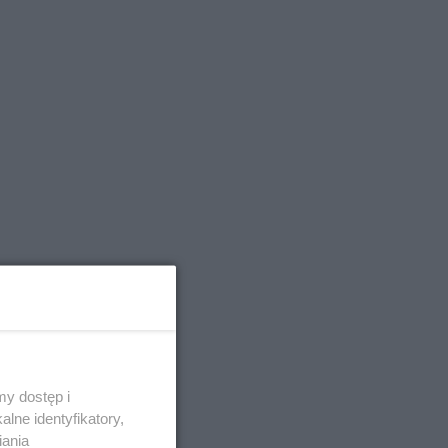
y dostęp i
lne identyfikatory,
iania