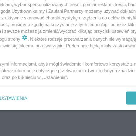
klam, wybór spersonalizowanych treści, pomiar reklam i treści, bad
ra jest niezwykle atrakcyjna i cieszy się dużą
 zgodą Użytkownika my i Zaufani Partnerzy możemy używać dokład
az aktywnie skanować charakterystykę urządzenia do celów identyfi
d mieszkańców całej aglomeracji –
ść, prosimy o zgodę na korzystanie z tych technologii poprzez klikn
Wojtkowiak, wójt gminy Czerwonak.
a i zawsze możesz ją zmienić/wycofać klikając przycisk ustawień pr
ogu strony
. Niektóre rodzaje przetwarzania danych nie wymagaj
iwić się takiemu przetwarzaniu. Preferencje będą miały zastosowanie
szymi informacjami, abyś mógł świadomie i komfortowo korzystać z
gółowe informacje dotyczące przetwarzania Twoich danych znajdzi
s
oraz po kliknięciu w „Ustawienia”.
USTAWIENIA