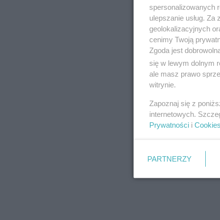
spersonalizowanych re
Dziewiczą Górą, któ
ulepszanie usług. Za
geolokalizacyjnych or
popularnością wśró
cenimy Twoją prywatno
powiedział Marcin 
Zgoda jest dobrowoln
się w lewym dolnym r
ale masz prawo sprzec
witrynie.
Zapoznaj się z poniż
internetowych. Szcze
Prywatności
i
Cookie
PARTNERZY