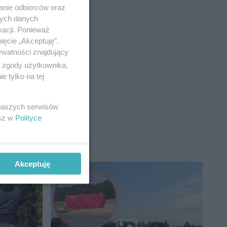
anie odbiorców oraz
nych danych
kacji. Ponieważ
ięcie „Akceptuję”.
ywatności znajdujący
ą zgody użytkownika,
 tylko na tej
 naszych serwisów
esz w
Polityce
Akceptuję