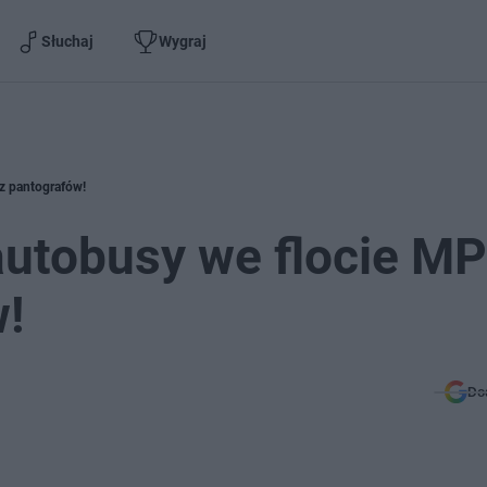
Słuchaj
Wygraj
z pantografów!
autobusy we flocie MP
w!
Do