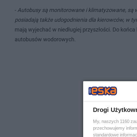
-
Autobusy są monitorowane i klimatyzowane, są 
posiadają także udogodnienia dla kierowców, w t
mają wyjechać w niedługiej przyszłości. Do końca
autobusów wodorowych.​
Drogi Użytkow
My, naszych 1160 zau
przechowujemy informa
standardowe informac