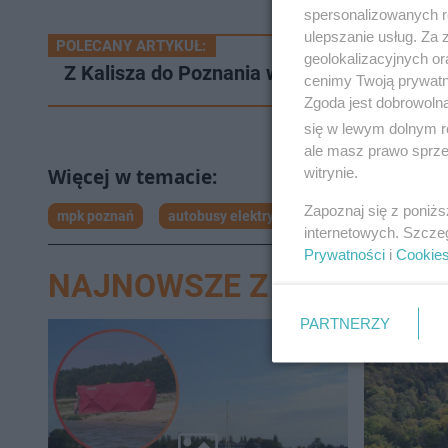
spersonalizowanych re
ulepszanie usług. Za
POLECANY ARTYKUŁ:
geolokalizacyjnych or
Z Kalisza do Poznania w około pół godziny 
cenimy Twoją prywatno
Zgoda jest dobrowoln
się w lewym dolnym r
ale masz prawo sprzec
witrynie.
Zapoznaj się z poniż
mpk poznań
autobusy elektryczne
internetowych. Szcze
Prywatności
i
Cookie
NAJNOWSZE Z DZIAŁU WI
PARTNERZY