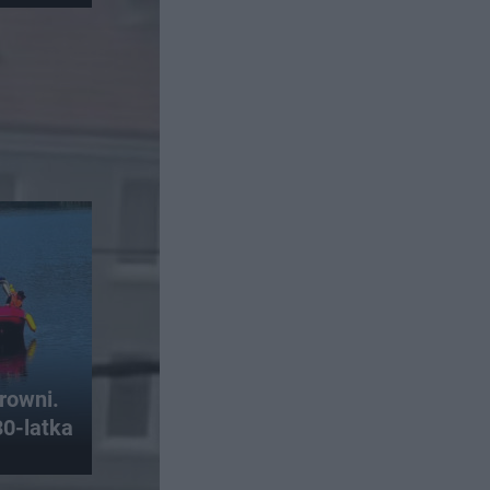
rowni.
30-latka