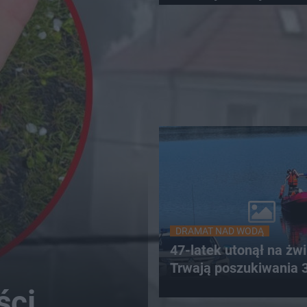
DRAMAT NAD WODĄ
47-latek utonął na żwi
Trwają poszukiwania 
ści