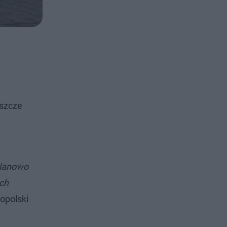
eszcze
Planowo
ych
opolski