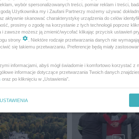
klam, wybór spersonalizowanych treści, pomiar reklam i treści, bad
 zgodą Użytkownika my i Zaufani Partnerzy możemy używać dokład
az aktywnie skanować charakterystykę urządzenia do celów identyfi
- KDP coraz bliżej!
ść, prosimy o zgodę na korzystanie z tych technologii poprzez klikn
a i zawsze możesz ją zmienić/wycofać klikając przycisk ustawień pr
ogu strony
. Niektóre rodzaje przetwarzania danych nie wymagaj
iwić się takiemu przetwarzaniu. Preferencje będą miały zastosowanie
szymi informacjami, abyś mógł świadomie i komfortowo korzystać z
gółowe informacje dotyczące przetwarzania Twoich danych znajdzi
s
oraz po kliknięciu w „Ustawienia”.
ADOMOŚCI
USTAWIENIA
MATERIAŁ SPONSOROWANY