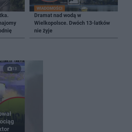
WIADOMOŚCI
tka.
Dramat nad wodą w
znajomy
Wielkopolsce. Dwóch 13-latków
odnię
nie żyje
13
rował
ociąg
ktor