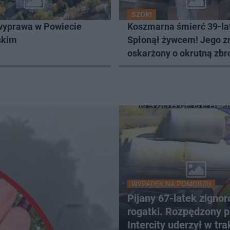
SZOK!
wyprawa w Powiecie
Koszmarna śmierć 39-la
skim
Spłonął żywcem! Jego 
oskarżony o okrutną zbr
WYPADEK NA POMORZU
Pijany 67-latek zigno
rogatki. Rozpędzony p
Intercity uderzył w tra