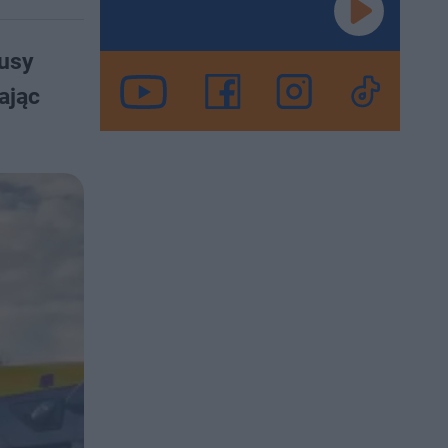
busy
ając