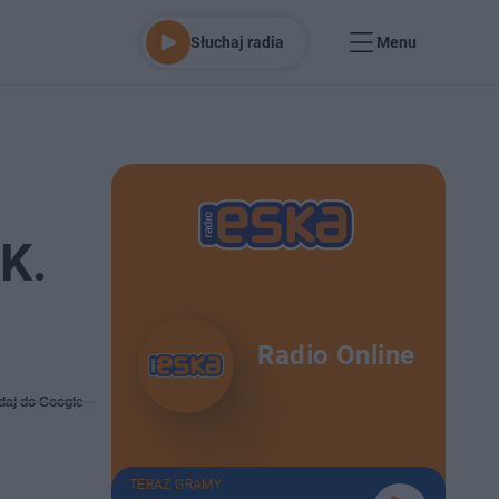
Słuchaj radia
Menu
K.
Radio Online
daj do Google
TERAZ GRAMY