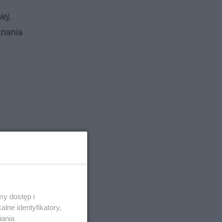
ej,
znania
y dostęp i
lne identyfikatory,
iania