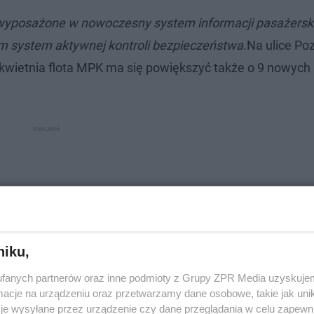
wyposażone w nowoczesny system informacji pasażerski
ym system aktywnej kontroli bezpieczeństwa.
Na ulice Po
 kwietnia flota MPK ma się powiększyć także o 9 nowych
niku,
fanych partnerów oraz inne podmioty z Grupy ZPR Media uzyskujem
cje na urządzeniu oraz przetwarzamy dane osobowe, takie jak unika
je wysyłane przez urządzenie czy dane przeglądania w celu zapewn