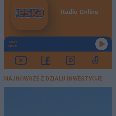
Radio Online
TERAZ
GRAMY
NAJNOWSZE Z DZIAŁU INWESTYCJE