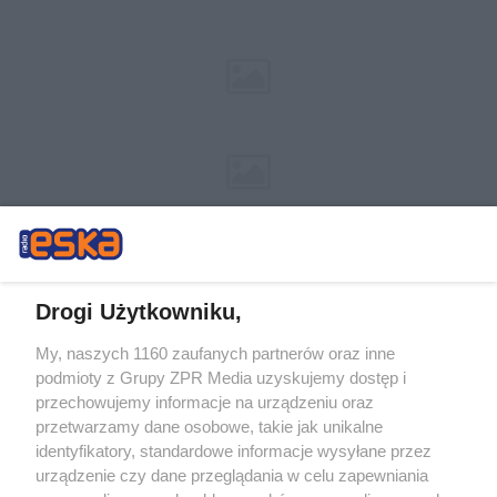
Drogi Użytkowniku,
My, naszych 1160 zaufanych partnerów oraz inne
Żaden utwór zamieszczony w serwisie nie może być powielany i
podmioty z Grupy ZPR Media uzyskujemy dostęp i
rozpowszechniany lub dalej rozpowszechniany w jakikolwiek sposób (w
tym także elektroniczny lub mechaniczny) na jakimkolwiek polu
przechowujemy informacje na urządzeniu oraz
eksploatacji w jakiejkolwiek formie, włącznie z umieszczaniem w Internecie
przetwarzamy dane osobowe, takie jak unikalne
bez pisemnej zgody właściciela praw. Jakiekolwiek użycie lub
identyfikatory, standardowe informacje wysyłane przez
wykorzystanie utworów w całości lub w części z naruszeniem prawa, tzn.
bez właściwej zgody, jest zabronione pod groźbą kary i może być ścigane
urządzenie czy dane przeglądania w celu zapewniania
prawnie.