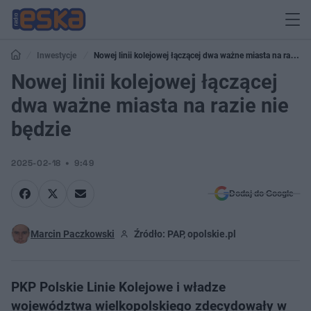
Inwestycje
Nowej linii kolejowej łączącej dwa ważne miasta na razie
nie będzie
Nowej linii kolejowej łączącej
dwa ważne miasta na razie nie
będzie
2025-02-18
9:49
Dodaj do Google
Marcin Paczkowski
Źródło: PAP, opolskie.pl
PKP Polskie Linie Kolejowe i władze
województwa wielkopolskiego zdecydowały w