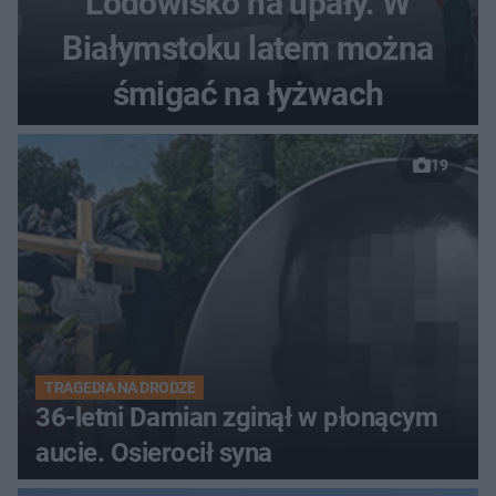
Lodowisko na upały. W
Białymstoku latem można
śmigać na łyżwach
19
TRAGEDIA NA DRODZE
36-letni Damian zginął w płonącym
aucie. Osierocił syna