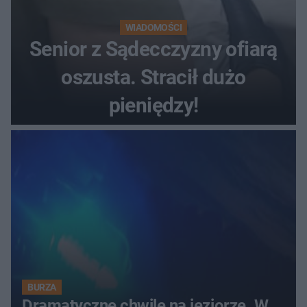
WIADOMOŚCI
Senior z Sądecczyzny ofiarą
oszusta. Stracił dużo
pieniędzy!
BURZA
Dramatyczne chwile na jeziorze. W