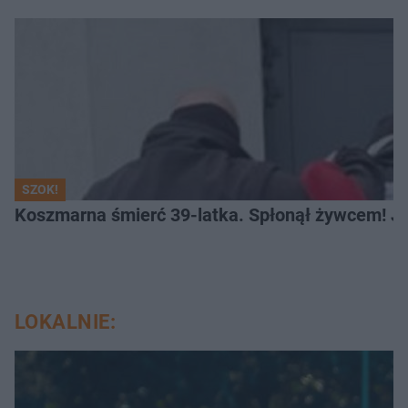
SZOK!
Koszmarna śmierć 39-latka. Spłonął żywcem! Je
LOKALNIE: