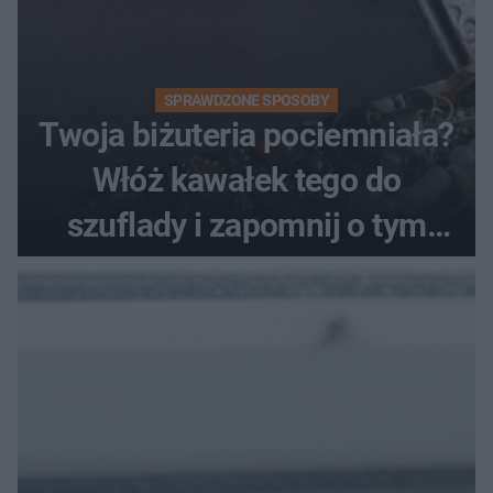
SPRAWDZONE SPOSOBY
Twoja biżuteria pociemniała?
Włóż kawałek tego do
szuflady i zapomnij o tym
problemie. Sposób na
pociemniałą biżuterię