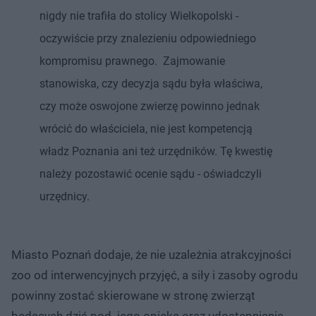
nigdy nie trafiła do stolicy Wielkopolski -
oczywiście przy znalezieniu odpowiedniego
kompromisu prawnego. Zajmowanie
stanowiska, czy decyzja sądu była właściwa,
czy może oswojone zwierzę powinno jednak
wrócić do właściciela, nie jest kompetencją
władz Poznania ani też urzędników. Tę kwestię
należy pozostawić ocenie sądu - oświadczyli
urzędnicy.
Miasto Poznań dodaje, że nie uzależnia atrakcyjności
zoo od interwencyjnych przyjęć, a siły i zasoby ogrodu
powinny zostać skierowane w stronę zwierząt
będących dziś pod jego opieką oraz udostępniania