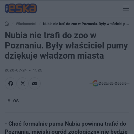
Wiadomości
Nubia nie trafi do zoo w Poznaniu. Były właściciel pumy
dziękuje władzom miasta
Nubia nie trafi do zoo w
Poznaniu. Były właściciel pumy
dziękuje władzom miasta
2020-07-24
11:25
Dodaj do Google
OS
- Choć formalnie puma Nubia powinna trafić do
Poznania, miejski ogród zoologiczny nie będzie