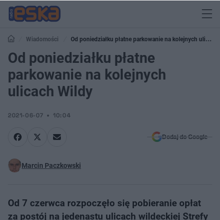
Wiadomości
Od poniedziałku płatne parkowanie na kolejnych ulicach
Wildy
Od poniedziałku płatne
parkowanie na kolejnych
ulicach Wildy
2021-06-07
10:04
Dodaj do Google
Marcin Paczkowski
Od 7 czerwca rozpoczęło się pobieranie opłat
za postój na jedenastu ulicach wildeckiej Strefy