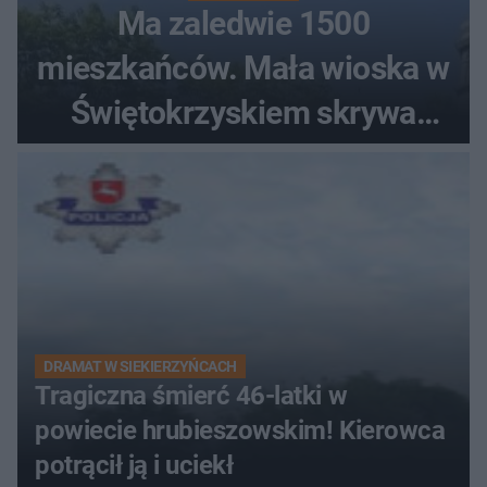
Ma zaledwie 1500
mieszkańców. Mała wioska w
Świętokrzyskiem skrywa
zabytki, bywał tu nawet król
DRAMAT W SIEKIERZYŃCACH
Tragiczna śmierć 46-latki w
powiecie hrubieszowskim! Kierowca
potrącił ją i uciekł