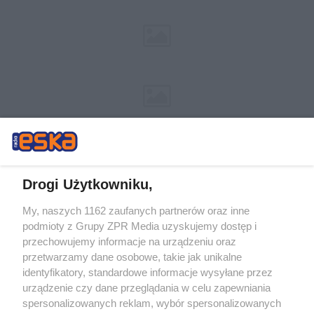
Drogi Użytkowniku,
My, naszych 1162 zaufanych partnerów oraz inne
Żaden utwór zamieszczony w serwisie nie może być powielany i
podmioty z Grupy ZPR Media uzyskujemy dostęp i
rozpowszechniany lub dalej rozpowszechniany w jakikolwiek sposób (w
tym także elektroniczny lub mechaniczny) na jakimkolwiek polu
przechowujemy informacje na urządzeniu oraz
eksploatacji w jakiejkolwiek formie, włącznie z umieszczaniem w Internecie
przetwarzamy dane osobowe, takie jak unikalne
bez pisemnej zgody właściciela praw. Jakiekolwiek użycie lub
wykorzystanie utworów w całości lub w części z naruszeniem prawa, tzn.
identyfikatory, standardowe informacje wysyłane przez
bez właściwej zgody, jest zabronione pod groźbą kary i może być ścigane
urządzenie czy dane przeglądania w celu zapewniania
prawnie.
spersonalizowanych reklam, wybór spersonalizowanych