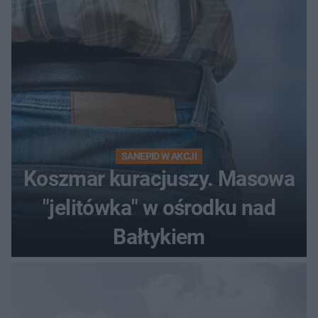
SANEPID W AKCJI
Koszmar kuracjuszy. Masowa
"jelitówka" w ośrodku nad
Bałtykiem