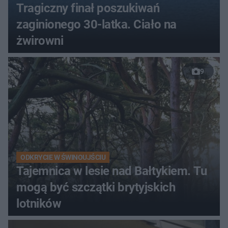
Tragiczny finał poszukiwań
zaginionego 30-latka. Ciało na
żwirowni
9
ODKRYCIE W ŚWINOUJŚCIU
Tajemnica w lesie nad Bałtykiem. Tu
mogą być szczątki brytyjskich
lotników