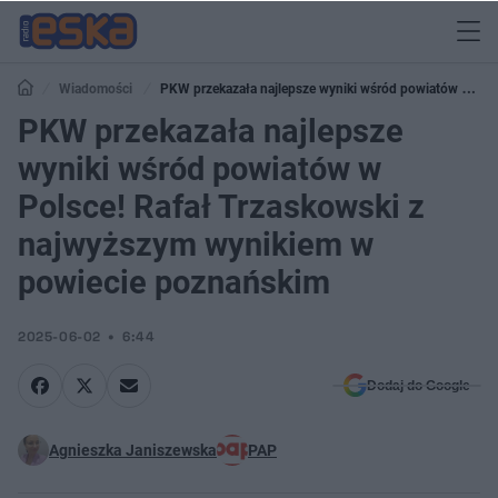
Wiadomości
PKW przekazała najlepsze wyniki wśród powiatów w
Polsce! Rafał Trzaskowski z najwyższym wynikiem w powiecie poznańskim
PKW przekazała najlepsze
wyniki wśród powiatów w
Polsce! Rafał Trzaskowski z
najwyższym wynikiem w
powiecie poznańskim
2025-06-02
6:44
Dodaj do Google
Agnieszka Janiszewska
PAP