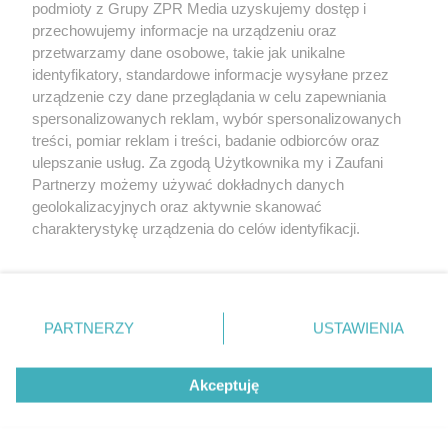
podmioty z Grupy ZPR Media uzyskujemy dostęp i
rozpowszechniany lub dalej rozpowszechniany w jakikolwiek sposób (w
tym także elektroniczny lub mechaniczny) na jakimkolwiek polu
przechowujemy informacje na urządzeniu oraz
eksploatacji w jakiejkolwiek formie, włącznie z umieszczaniem w
przetwarzamy dane osobowe, takie jak unikalne
Internecie bez pisemnej zgody właściciela praw. Jakiekolwiek użycie lub
identyfikatory, standardowe informacje wysyłane przez
wykorzystanie utworów w całości lub w części z naruszeniem prawa,
tzn. bez właściwej zgody, jest zabronione pod groźbą kary i może być
urządzenie czy dane przeglądania w celu zapewniania
ścigane prawnie.
spersonalizowanych reklam, wybór spersonalizowanych
treści, pomiar reklam i treści, badanie odbiorców oraz
ulepszanie usług. Za zgodą Użytkownika my i Zaufani
Partnerzy możemy używać dokładnych danych
geolokalizacyjnych oraz aktywnie skanować
charakterystykę urządzenia do celów identyfikacji.
Ponieważ cenimy Twoją prywatność, prosimy o zgodę na
O nas
korzystanie z tych technologii poprzez kliknięcie
Informacje prawne
„Akceptuję”. Zgoda jest dobrowolna i zawsze możesz ją
zmienić/wycofać klikając przycisk ustawień prywatności
PARTNERZY
USTAWIENIA
Nasze serwisy
znajdujący się w lewym dolnym rogu strony
. Niektóre
rodzaje przetwarzania danych nie wymagają zgody
© 2026 Grupa ZPR Media
Akceptuję
użytkownika, ale masz prawo sprzeciwić się takiemu
przetwarzaniu. Preferencje będą miały zastosowanie tylko
na tej witrynie.