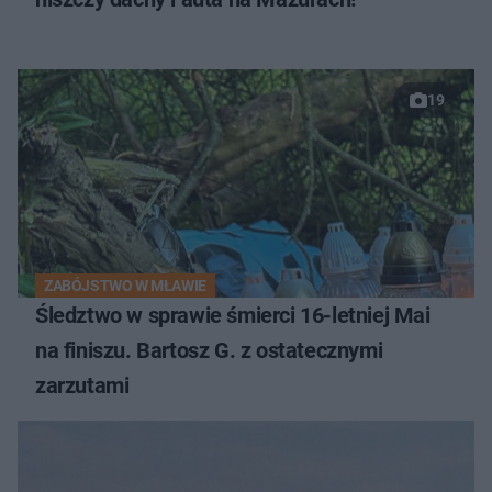
19
ZABÓJSTWO W MŁAWIE
Śledztwo w sprawie śmierci 16-letniej Mai
na finiszu. Bartosz G. z ostatecznymi
zarzutami