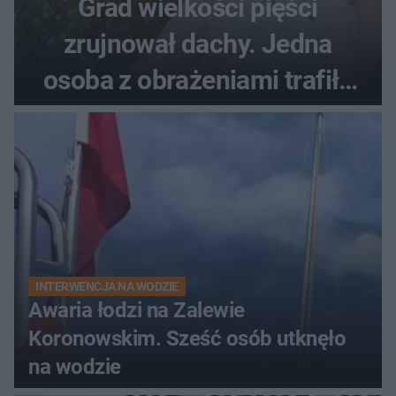
Grad wielkości pięści
zrujnował dachy. Jedna
osoba z obrażeniami trafiła
do szpitala
INTERWENCJA NA WODZIE
Awaria łodzi na Zalewie
Koronowskim. Sześć osób utknęło
na wodzie