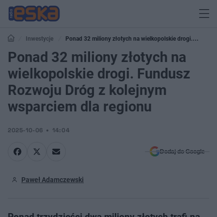
Inwestycje
Ponad 32 miliony złotych na wielkopolskie drogi.
Fundusz Rozwoju Dróg z kolejnym wsparciem dla regionu
Ponad 32 miliony złotych na
wielkopolskie drogi. Fundusz
Rozwoju Dróg z kolejnym
wsparciem dla regionu
2025-10-06
14:04
Dodaj do Google
Paweł Adamczewski
Ponad trzydzieści dwa miliony złotych trafi na