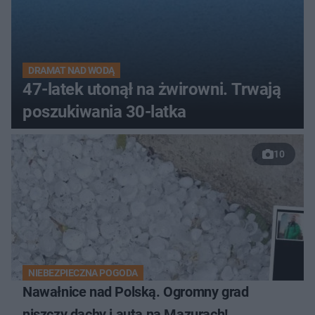
DRAMAT NAD WODĄ
47-latek utonął na żwirowni. Trwają
poszukiwania 30-latka
10
NIEBEZPIECZNA POGODA
Nawałnice nad Polską. Ogromny grad
niszczy dachy i auta na Mazurach!