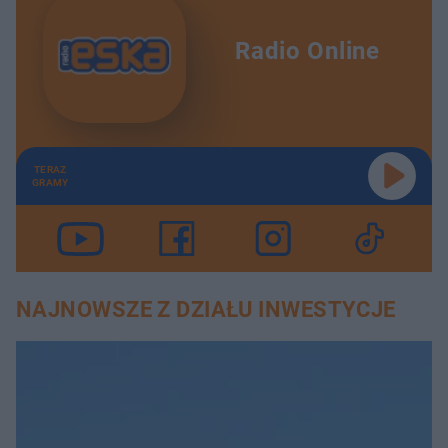
Radio Online
TERAZ
GRAMY
NAJNOWSZE Z DZIAŁU INWESTYCJE