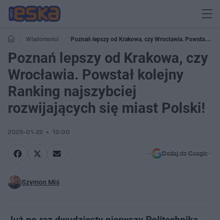
Wiadomości
Poznań lepszy od Krakowa, czy Wrocławia. Powstał
kolejny Ranking najszybciej rozwijających się miast Polski!
Poznań lepszy od Krakowa, czy
Wrocławia. Powstał kolejny
Ranking najszybciej
rozwijających się miast Polski!
2025-01-22
12:00
Dodaj do Google
Szymon Miś
Już po raz dwudziesty pierwszy Politechnika