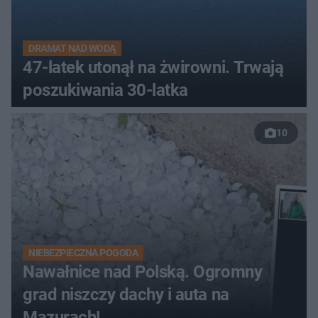
DRAMAT NAD WODĄ
47-latek utonął na żwirowni. Trwają
poszukiwania 30-latka
10
NIEBEZPIECZNA POGODA
Nawałnice nad Polską. Ogromny
grad niszczy dachy i auta na
Mazurach!