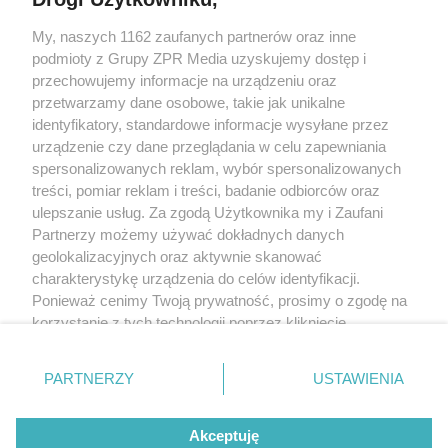
My, naszych 1162 zaufanych partnerów oraz inne
Żaden utwór zamieszczony w serwisie nie może być powielany i
podmioty z Grupy ZPR Media uzyskujemy dostęp i
rozpowszechniany lub dalej rozpowszechniany w jakikolwiek sposób (w
tym także elektroniczny lub mechaniczny) na jakimkolwiek polu
przechowujemy informacje na urządzeniu oraz
eksploatacji w jakiejkolwiek formie, włącznie z umieszczaniem w Internecie
przetwarzamy dane osobowe, takie jak unikalne
bez pisemnej zgody właściciela praw. Jakiekolwiek użycie lub
identyfikatory, standardowe informacje wysyłane przez
wykorzystanie utworów w całości lub w części z naruszeniem prawa, tzn.
bez właściwej zgody, jest zabronione pod groźbą kary i może być ścigane
urządzenie czy dane przeglądania w celu zapewniania
prawnie.
spersonalizowanych reklam, wybór spersonalizowanych
treści, pomiar reklam i treści, badanie odbiorców oraz
ulepszanie usług. Za zgodą Użytkownika my i Zaufani
Partnerzy możemy używać dokładnych danych
geolokalizacyjnych oraz aktywnie skanować
charakterystykę urządzenia do celów identyfikacji.
Ponieważ cenimy Twoją prywatność, prosimy o zgodę na
O nas
korzystanie z tych technologii poprzez kliknięcie
Informacje prawne
„Akceptuję”. Zgoda jest dobrowolna i zawsze możesz ją
zmienić/wycofać klikając przycisk ustawień prywatności
Nasze serwisy
PARTNERZY
USTAWIENIA
znajdujący się w lewym dolnym rogu strony
. Niektóre
rodzaje przetwarzania danych nie wymagają zgody
© 2026 Grupa ZPR Media
Akceptuję
użytkownika, ale masz prawo sprzeciwić się takiemu