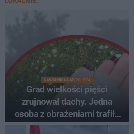
LOKALNIE:
NAWAŁNICA NAD POLSKĄ
Grad wielkości pięści
zrujnował dachy. Jedna
osoba z obrażeniami trafiła
do szpitala