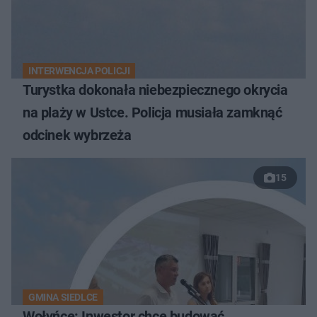
INTERWENCJA POLICJI
Turystka dokonała niebezpiecznego okrycia
na plaży w Ustce. Policja musiała zamknąć
odcinek wybrzeża
15
GMINA SIEDLCE
Wołyńce: Inwestor chce budować