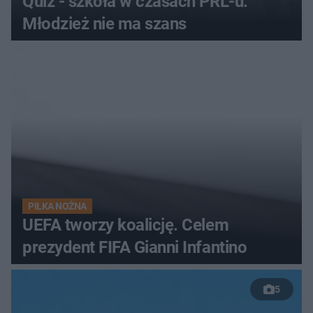
Quiz - szkoła w czasach PRL-u.
Młodzież nie ma szans
PIŁKA NOŻNA
UEFA tworzy koalicję. Celem
prezydent FIFA Gianni Infantino
5