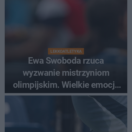
LEKKOATLETYKA
Ewa Swoboda rzuca
wyzwanie mistrzyniom
olimpijskim. Wielkie emocje
podczas Silesia Memoriału
Kamili Skolimowskiej