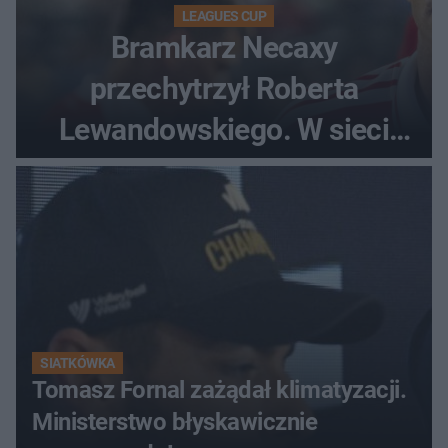
LEAGUES CUP
Bramkarz Necaxy
przechytrzył Roberta
Lewandowskiego. W sieci
krąży wideo z tego pojedynku
SIATKÓWKA
Tomasz Fornal zażądał klimatyzacji.
Ministerstwo błyskawicznie