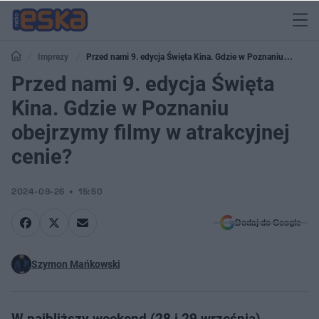
Imprezy
Przed nami 9. edycja Święta Kina. Gdzie w Poznaniu
obejrzymy filmy w atrakcyjnej cenie?
Przed nami 9. edycja Święta
Kina. Gdzie w Poznaniu
obejrzymy filmy w atrakcyjnej
cenie?
2024-09-26
15:50
Dodaj do Google
Szymon Mańkowski
W najbliższy weekend (28 i 29 września)