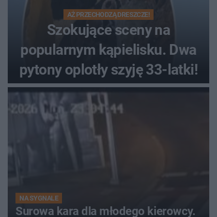
AŻ PRZECHODZĄ DRESZCZE!
Szokujące sceny na
popularnym kąpielisku. Dwa
pytony oplotły szyję 33-latki!
NA SYGNALE
Surowa kara dla młodego kierowcy.