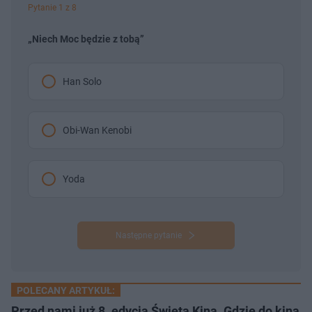
Pytanie 1 z 8
„Niech Moc będzie z tobą”
Han Solo
Obi-Wan Kenobi
Yoda
Następne pytanie
POLECANY ARTYKUŁ:
Przed nami już 8. edycja Święta Kina. Gdzie do kina