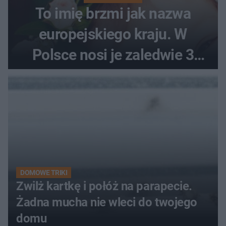
To imię brzmi jak nazwa
europejskiego kraju. W
Polsce nosi je zaledwie 3
kobiety
DOMOWE TRIKI
Zwilż kartkę i połóż na parapecie.
Żadna mucha nie wleci do twojego
domu