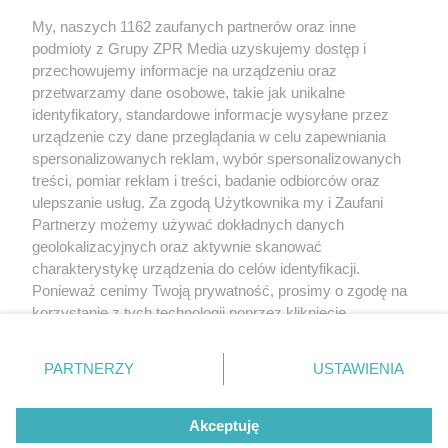
My, naszych 1162 zaufanych partnerów oraz inne
Żaden utwór zamieszczony w serwisie nie może być powielany i
podmioty z Grupy ZPR Media uzyskujemy dostęp i
rozpowszechniany lub dalej rozpowszechniany w jakikolwiek sposób (w
tym także elektroniczny lub mechaniczny) na jakimkolwiek polu
przechowujemy informacje na urządzeniu oraz
eksploatacji w jakiejkolwiek formie, włącznie z umieszczaniem w Internecie
przetwarzamy dane osobowe, takie jak unikalne
bez pisemnej zgody właściciela praw. Jakiekolwiek użycie lub
wykorzystanie utworów w całości lub w części z naruszeniem prawa, tzn.
identyfikatory, standardowe informacje wysyłane przez
bez właściwej zgody, jest zabronione pod groźbą kary i może być ścigane
urządzenie czy dane przeglądania w celu zapewniania
prawnie.
spersonalizowanych reklam, wybór spersonalizowanych
treści, pomiar reklam i treści, badanie odbiorców oraz
ulepszanie usług. Za zgodą Użytkownika my i Zaufani
Partnerzy możemy używać dokładnych danych
geolokalizacyjnych oraz aktywnie skanować
charakterystykę urządzenia do celów identyfikacji.
O nas
Ponieważ cenimy Twoją prywatność, prosimy o zgodę na
korzystanie z tych technologii poprzez kliknięcie
Informacje prawne
„Akceptuję”. Zgoda jest dobrowolna i zawsze możesz ją
zmienić/wycofać klikając przycisk ustawień prywatności
Nasze serwisy
PARTNERZY
USTAWIENIA
znajdujący się w lewym dolnym rogu strony
. Niektóre
rodzaje przetwarzania danych nie wymagają zgody
© 2026 Grupa ZPR Media
Akceptuję
użytkownika, ale masz prawo sprzeciwić się takiemu