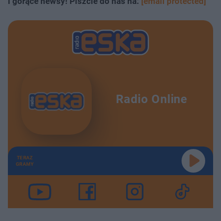
i gorące newsy! Piszcie do nas na:
[email protected]
Radio Online
TERAZ
GRAMY