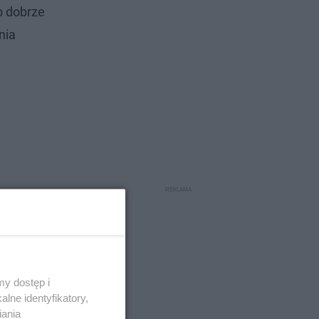
o dobrze
nia
y dostęp i
lne identyfikatory,
iania