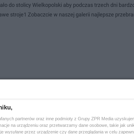
ało do stolicy Wielkopolski aby podczas trzech dni bardz
kawe stroje1 Zobaczcie w naszej galerii najlepsze przebra
niku,
fanych partnerów oraz inne podmioty z Grupy ZPR Media uzyskujem
cje na urządzeniu oraz przetwarzamy dane osobowe, takie jak unika
je wysyłane przez urządzenie czy dane przeglądania w celu zapewn