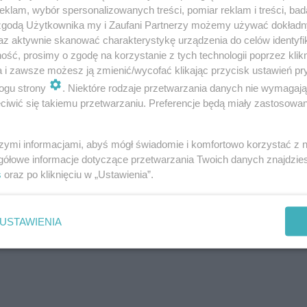
klam, wybór spersonalizowanych treści, pomiar reklam i treści, bad
 zgodą Użytkownika my i Zaufani Partnerzy możemy używać dokład
az aktywnie skanować charakterystykę urządzenia do celów identyfi
ść, prosimy o zgodę na korzystanie z tych technologii poprzez klikn
a i zawsze możesz ją zmienić/wycofać klikając przycisk ustawień pr
ROZWIŃ
ogu strony
. Niektóre rodzaje przetwarzania danych nie wymagaj
iwić się takiemu przetwarzaniu. Preferencje będą miały zastosowanie
i przed Międzynarodowymi Targami Poznańs…
szymi informacjami, abyś mógł świadomie i komfortowo korzystać z
gółowe informacje dotyczące przetwarzania Twoich danych znajdzi
s
oraz po kliknięciu w „Ustawienia”.
USTAWIENIA