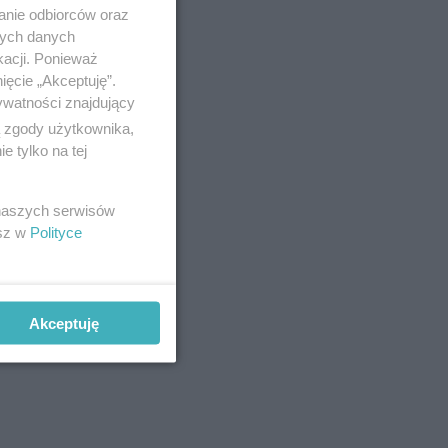
anie odbiorców oraz
nych danych
kacji. Ponieważ
ięcie „Akceptuję”.
ywatności znajdujący
ą zgody użytkownika,
 tylko na tej
 naszych serwisów
esz w
Polityce
Akceptuję