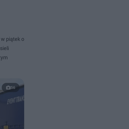
w piątek o
ieli
użym
56