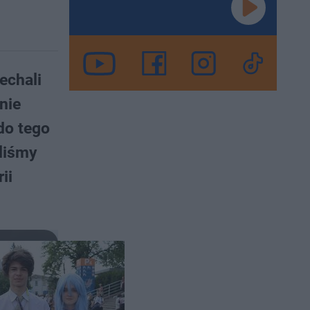
echali
nie
do tego
liśmy
ii