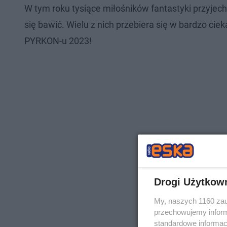
W tym roku tysiące miłośników fantastyki przyjech
się bawić. Wielu z nich przebiera się w bardzo cie
PYRKON-u 2023!
Drogi Użytkow
My, naszych 1160 zau
przechowujemy informa
standardowe informac