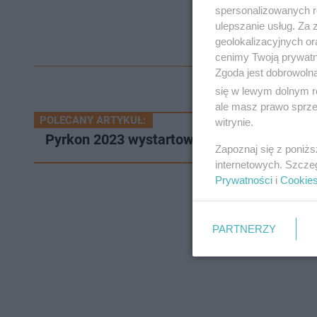
spersonalizowanych re
ulepszanie usług. Za
geolokalizacyjnych or
cenimy Twoją prywatno
Zgoda jest dobrowoln
się w lewym dolnym r
ale masz prawo sprzec
POLECANY ARTYKUŁ:
witrynie.
Pyrkon 2023 wystartował! Potężne kolejk
Zapoznaj się z poniż
internetowych. Szcze
Prywatności
i
Cookie
PARTNERZY