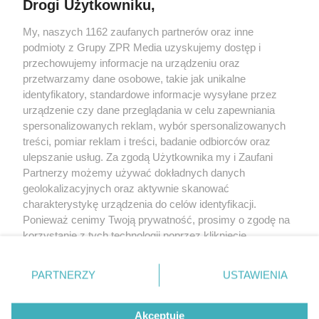
Drogi Użytkowniku,
My, naszych 1162 zaufanych partnerów oraz inne
Żaden utwór zamieszczony w serwisie nie może być powielany i
podmioty z Grupy ZPR Media uzyskujemy dostęp i
rozpowszechniany lub dalej rozpowszechniany w jakikolwiek sposób (w
tym także elektroniczny lub mechaniczny) na jakimkolwiek polu
przechowujemy informacje na urządzeniu oraz
eksploatacji w jakiejkolwiek formie, włącznie z umieszczaniem w Internecie
przetwarzamy dane osobowe, takie jak unikalne
bez pisemnej zgody właściciela praw. Jakiekolwiek użycie lub
wykorzystanie utworów w całości lub w części z naruszeniem prawa, tzn.
identyfikatory, standardowe informacje wysyłane przez
bez właściwej zgody, jest zabronione pod groźbą kary i może być ścigane
urządzenie czy dane przeglądania w celu zapewniania
prawnie.
spersonalizowanych reklam, wybór spersonalizowanych
treści, pomiar reklam i treści, badanie odbiorców oraz
ulepszanie usług. Za zgodą Użytkownika my i Zaufani
Partnerzy możemy używać dokładnych danych
geolokalizacyjnych oraz aktywnie skanować
charakterystykę urządzenia do celów identyfikacji.
O nas
Ponieważ cenimy Twoją prywatność, prosimy o zgodę na
korzystanie z tych technologii poprzez kliknięcie
Informacje prawne
„Akceptuję”. Zgoda jest dobrowolna i zawsze możesz ją
zmienić/wycofać klikając przycisk ustawień prywatności
Nasze serwisy
PARTNERZY
USTAWIENIA
znajdujący się w lewym dolnym rogu strony
. Niektóre
rodzaje przetwarzania danych nie wymagają zgody
© 2026 Grupa ZPR Media
Akceptuję
użytkownika, ale masz prawo sprzeciwić się takiemu