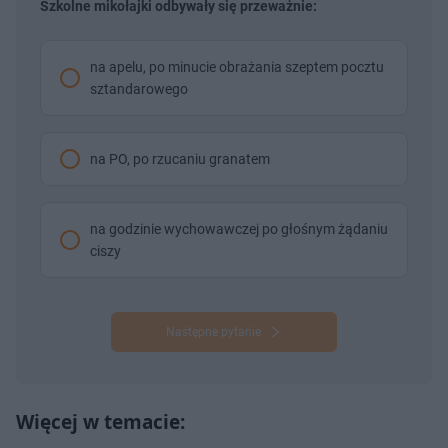
Szkolne mikołajki odbywały się przeważnie:
na apelu, po minucie obrażania szeptem pocztu
sztandarowego
na PO, po rzucaniu granatem
na godzinie wychowawczej po głośnym żądaniu
ciszy
Następne pytanie