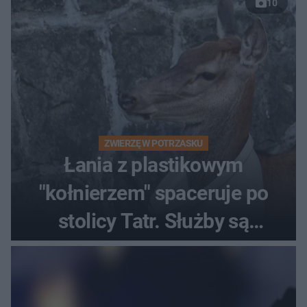
10
ZWIERZĘ W POTRZASKU
Łania z plastikowym
"kołnierzem" spaceruje po
stolicy Tatr. Służby są
bezradne