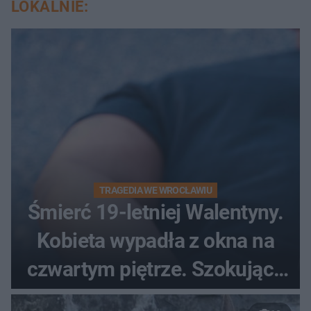
LOKALNIE:
TRAGEDIA WE WROCŁAWIU
Śmierć 19-letniej Walentyny.
Kobieta wypadła z okna na
czwartym piętrze. Szokujące
nagranie trafiło do sieci