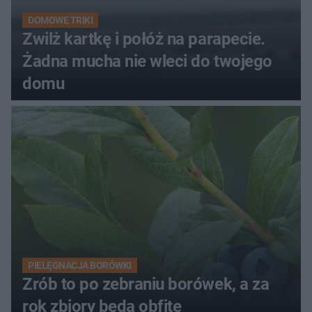
DOMOWE TRIKI
Zwilż kartkę i połóż na parapecie.
Żadna mucha nie wleci do twojego
domu
PIELĘGNACJA BORÓWKI
Zrób to po zebraniu borówek, a za
rok zbiory będą obfite