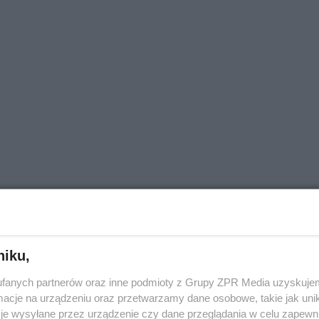
niku,
fanych partnerów oraz inne podmioty z Grupy ZPR Media uzyskujem
cje na urządzeniu oraz przetwarzamy dane osobowe, takie jak unika
ów postępowania ustalono, że sprawczynią wykroczeni
je wysyłane przez urządzenie czy dane przeglądania w celu zapewn