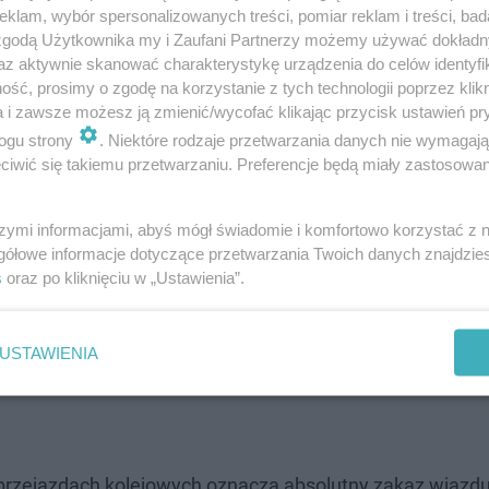
półpracy wronieckich policjantów z funkcjonariuszami 
klam, wybór spersonalizowanych treści, pomiar reklam i treści, bad
 zgodą Użytkownika my i Zaufani Partnerzy możemy używać dokład
 została ukarana mandatem w wysokości 2000 złotych. Na
az aktywnie skanować charakterystykę urządzenia do celów identyfi
ść, prosimy o zgodę na korzystanie z tych technologii poprzez klikn
a i zawsze możesz ją zmienić/wycofać klikając przycisk ustawień pr
ogu strony
. Niektóre rodzaje przetwarzania danych nie wymagaj
iwić się takiemu przetwarzaniu. Preferencje będą miały zastosowanie
szymi informacjami, abyś mógł świadomie i komfortowo korzystać z
gółowe informacje dotyczące przetwarzania Twoich danych znajdzi
s
oraz po kliknięciu w „Ustawienia”.
USTAWIENIA
rzejazdach kolejowych oznacza absolutny zakaz wjazdu 