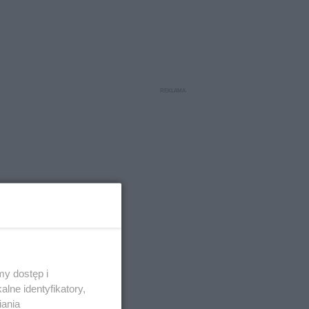
y dostęp i
lne identyfikatory,
a była
iania