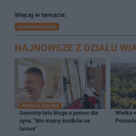
wielkopolska policja
NAJNOWSZE Z DZIAŁU WI
WALKA O ZDROWIE
Samotny tata błaga o pomoc dla
Wielka 
syna. "Nie mamy środków na
Poznań
turnus"