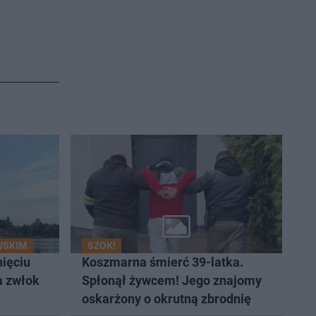
WSKIM
SZOK!
nięciu
Koszmarna śmierć 39-latka.
a zwłok
Spłonął żywcem! Jego znajomy
oskarżony o okrutną zbrodnię