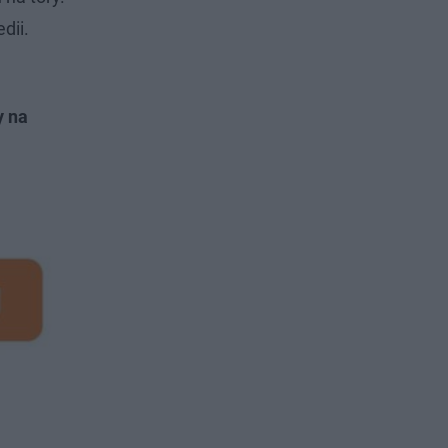
dii.
.
y na