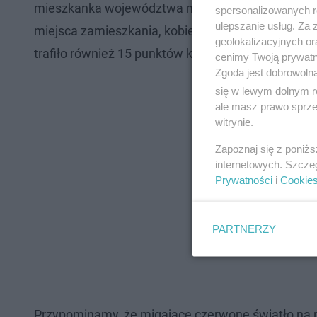
mieszkanka województwa mazowieckiego. Dzięki ws
spersonalizowanych re
ulepszanie usług. Za
miejsca zamieszkania, kobieta w ostatnim czasie
geolokalizacyjnych or
trafiło również 15 punktów karnych.
cenimy Twoją prywatno
Zgoda jest dobrowoln
się w lewym dolnym r
ale masz prawo sprzec
witrynie.
Zapoznaj się z poniż
internetowych. Szcze
Prywatności
i
Cookie
PARTNERZY
Przypominamy, że migające czerwone światło na p