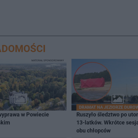
ADOMOŚCI
MATERIAŁ SPONSOROWANY
DRAMAT NA JEZIORZE DURO
wyprawa w Powiecie
Ruszyło śledztwo po uto
skim
13-latków. Wkrótce sesj
obu chłopców