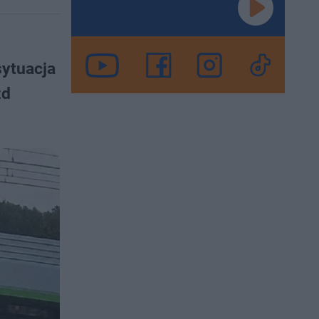
sytuacja
zd