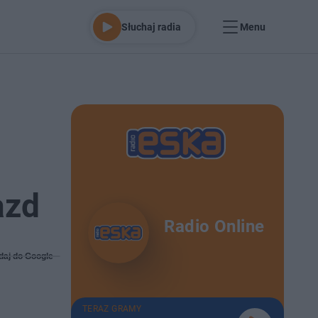
Słuchaj radia
Menu
azd
Radio Online
daj do Google
TERAZ GRAMY