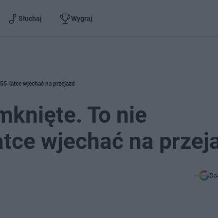
Słuchaj
Wygraj
 55-latce wjechać na przejazd
mknięte. To nie
atce wjechać na przej
Do