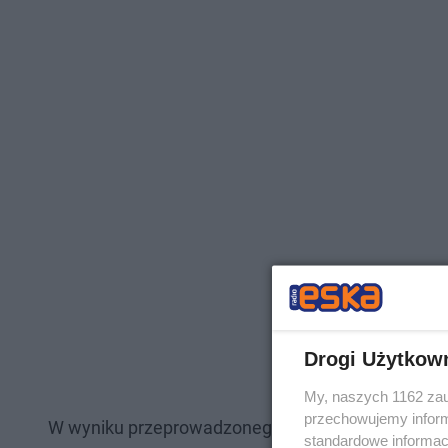
Drogi Użytkow
My, naszych 1162 zau
przechowujemy informa
W wyniku przeprowadzonego przez wykroczeniowc
standardowe informac