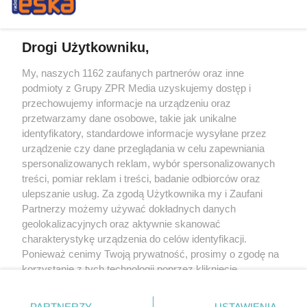
Drogi Użytkowniku,
My, naszych 1162 zaufanych partnerów oraz inne
Żaden utwór zamieszczony w serwisie nie może być powielany i
podmioty z Grupy ZPR Media uzyskujemy dostęp i
rozpowszechniany lub dalej rozpowszechniany w jakikolwiek sposób (w
tym także elektroniczny lub mechaniczny) na jakimkolwiek polu
przechowujemy informacje na urządzeniu oraz
eksploatacji w jakiejkolwiek formie, włącznie z umieszczaniem w Internecie
przetwarzamy dane osobowe, takie jak unikalne
bez pisemnej zgody właściciela praw. Jakiekolwiek użycie lub
identyfikatory, standardowe informacje wysyłane przez
wykorzystanie utworów w całości lub w części z naruszeniem prawa, tzn.
bez właściwej zgody, jest zabronione pod groźbą kary i może być ścigane
urządzenie czy dane przeglądania w celu zapewniania
prawnie.
spersonalizowanych reklam, wybór spersonalizowanych
treści, pomiar reklam i treści, badanie odbiorców oraz
ulepszanie usług. Za zgodą Użytkownika my i Zaufani
Partnerzy możemy używać dokładnych danych
geolokalizacyjnych oraz aktywnie skanować
charakterystykę urządzenia do celów identyfikacji.
Ponieważ cenimy Twoją prywatność, prosimy o zgodę na
O nas
korzystanie z tych technologii poprzez kliknięcie
Informacje prawne
„Akceptuję”. Zgoda jest dobrowolna i zawsze możesz ją
zmienić/wycofać klikając przycisk ustawień prywatności
Nasze serwisy
PARTNERZY
USTAWIENIA