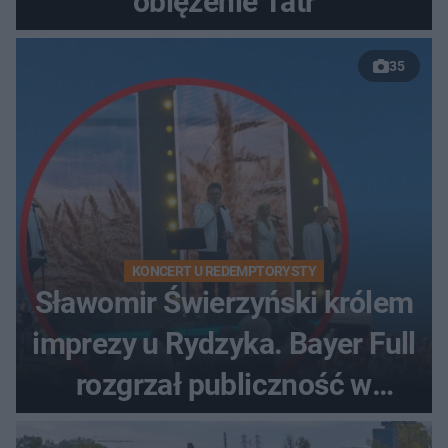
oblężenie Tatr
35
KONCERT U REDEMPTORYSTY
Sławomir Świerzyński królem
imprezy u Rydzyka. Bayer Full
rozgrzał publiczność w
Toruniu