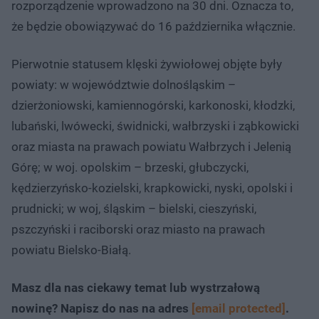
rozporządzenie wprowadzono na 30 dni. Oznacza to,
że będzie obowiązywać do 16 października włącznie.
Pierwotnie statusem klęski żywiołowej objęte były
powiaty: w województwie dolnośląskim –
dzierżoniowski, kamiennogórski, karkonoski, kłodzki,
lubański, lwówecki, świdnicki, wałbrzyski i ząbkowicki
oraz miasta na prawach powiatu Wałbrzych i Jelenią
Górę; w woj. opolskim – brzeski, głubczycki,
kędzierzyńsko-kozielski, krapkowicki, nyski, opolski i
prudnicki; w woj, śląskim – bielski, cieszyński,
pszczyński i raciborski oraz miasto na prawach
powiatu Bielsko-Białą.
Masz dla nas ciekawy temat lub wystrzałową
nowinę? Napisz do nas na adres
[email protected]
.