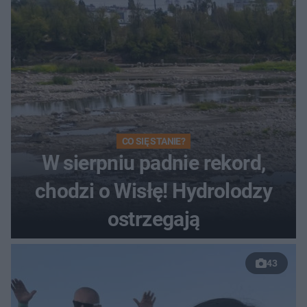
CO SIĘ STANIE?
W sierpniu padnie rekord,
chodzi o Wisłę! Hydrolodzy
ostrzegają
43