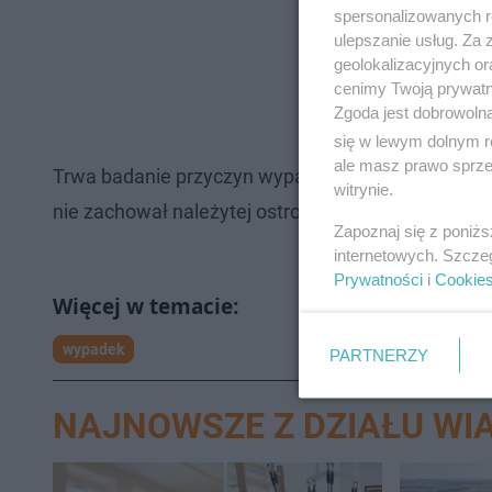
spersonalizowanych re
ulepszanie usług. Za
geolokalizacyjnych or
cenimy Twoją prywatno
Zgoda jest dobrowoln
się w lewym dolnym r
ale masz prawo sprzec
Trwa badanie przyczyn wypadku. Według aktualnych,
witrynie.
nie zachował należytej ostrożności.
Zapoznaj się z poniż
internetowych. Szcze
Prywatności
i
Cookie
wypadek
PARTNERZY
NAJNOWSZE Z DZIAŁU WI