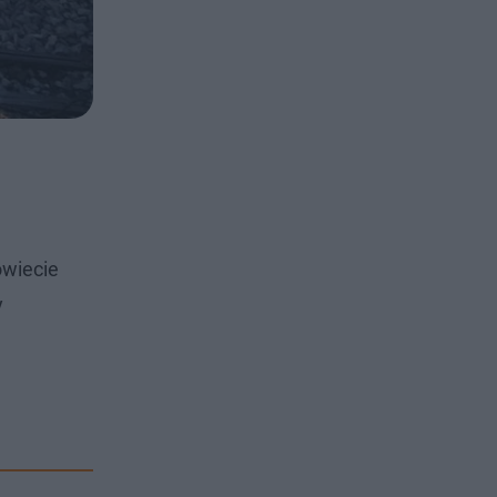
owiecie
y