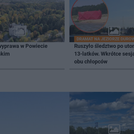
DRAMAT NA JEZIORZE DURO
wyprawa w Powiecie
Ruszyło śledztwo po uto
skim
13-latków. Wkrótce sesj
obu chłopców