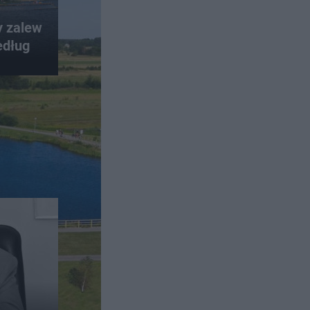
y zalew
edług