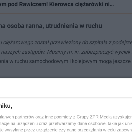
wym pod Rawiczem! Kierowca ciężarówki ni…
a osoba ranna, utrudnienia w ruchu
ciężarowego został przewieziony do szpitala z podejrz
ć naszych zastępów. Musimy m. in. zabezpieczyć wyciek 
nienia w ruchu samochodowym i kolejowym mogą jeszcze
niku,
fanych partnerów oraz inne podmioty z Grupy ZPR Media uzyskujem
cje na urządzeniu oraz przetwarzamy dane osobowe, takie jak unika
je wysyłane przez urządzenie czy dane przeglądania w celu zapewn