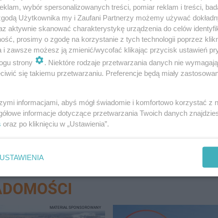
klam, wybór spersonalizowanych treści, pomiar reklam i treści, bad
 zgodą Użytkownika my i Zaufani Partnerzy możemy używać dokład
az aktywnie skanować charakterystykę urządzenia do celów identyfi
ść, prosimy o zgodę na korzystanie z tych technologii poprzez klikn
a i zawsze możesz ją zmienić/wycofać klikając przycisk ustawień pr
ogu strony
. Niektóre rodzaje przetwarzania danych nie wymagaj
iwić się takiemu przetwarzaniu. Preferencje będą miały zastosowanie
 nieoficjalnych informacji zawinić miał kierowca betoni
szymi informacjami, abyś mógł świadomie i komfortowo korzystać z
gółowe informacje dotyczące przetwarzania Twoich danych znajdzi
s
oraz po kliknięciu w „Ustawienia”.
USTAWIENIA
ADOMOŚCI
MATERIAŁ SPONSOROWANY