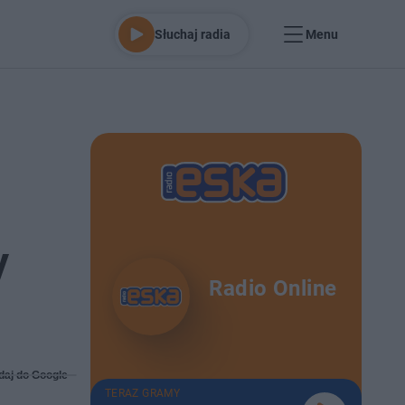
Słuchaj radia
Menu
y
Radio Online
daj do Google
TERAZ GRAMY