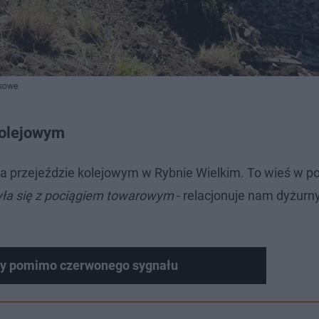
asowe
kolejowym
a przejeździe kolejowym w Rybnie Wielkim. To wieś w p
yła się z pociągiem towarowym
- relacjonuje nam dyżurn
owy pomimo czerwonego sygnału