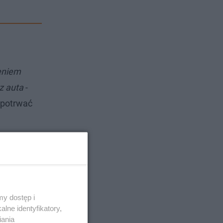
eniem
z auta
-
 potrwać
y dostęp i
lne identyfikatory,
iania