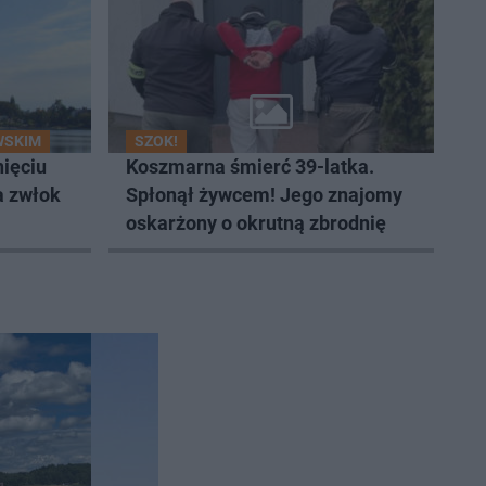
WSKIM
SZOK!
nięciu
Koszmarna śmierć 39-latka.
a zwłok
Spłonął żywcem! Jego znajomy
oskarżony o okrutną zbrodnię