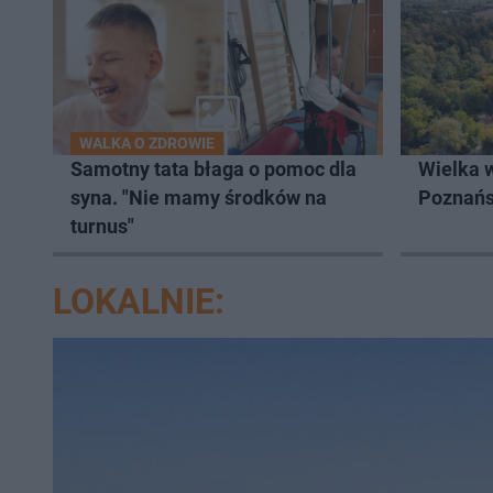
WALKA O ZDROWIE
Samotny tata błaga o pomoc dla
Wielka 
syna. "Nie mamy środków na
Poznań
turnus"
LOKALNIE: