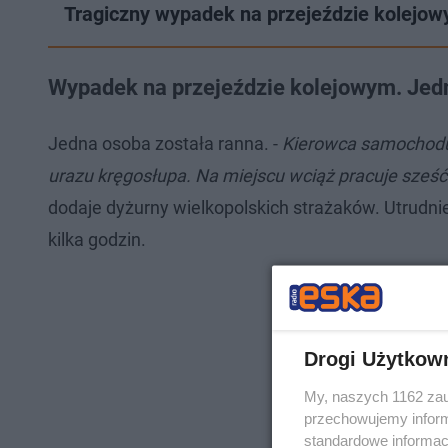
Tragiczny wypadek na przejeździe kolejo
Wypadek na przejeździe kolejowym. Jedn
Jedna osoba została ranna. -
Kierowca samochodu 
urazu kręgosłupa. Na miejscu wciąż pracuje sześ
dodaje dyżurny wielkopolskich strażaków. Utrud
kilka godzin.
Drogi Użytkow
My, naszych 1162 zau
przechowujemy informa
standardowe informac