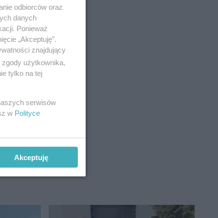
anie odbiorców oraz
nych danych
kacji. Ponieważ
ięcie „Akceptuję”.
ywatności znajdujący
ą zgody użytkownika,
 tylko na tej
arki, który
 naszych serwisów
esz w
Polityce
Akceptuję