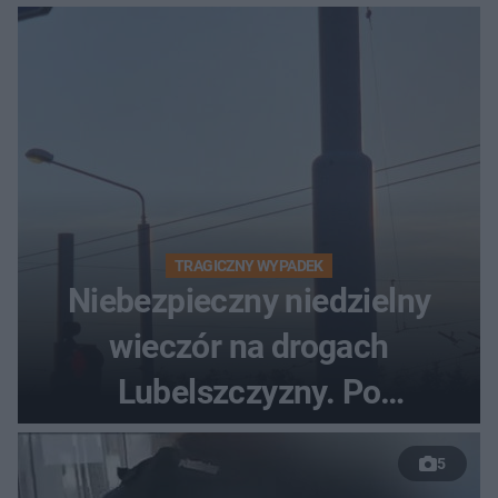
turyści!
TRAGICZNY WYPADEK
Niebezpieczny niedzielny
wieczór na drogach
Lubelszczyzny. Po
nieudanym manewrze
5
wyprzedzania zginął