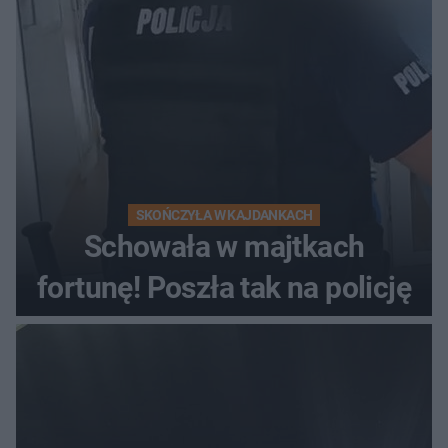
kierowca auta
SKOŃCZYŁA W KAJDANKACH
Schowała w majtkach
fortunę! Poszła tak na policję