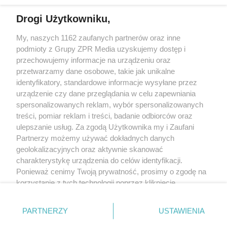
Drogi Użytkowniku,
My, naszych 1162 zaufanych partnerów oraz inne
Żaden utwór zamieszczony w serwisie nie może być powielany i
podmioty z Grupy ZPR Media uzyskujemy dostęp i
rozpowszechniany lub dalej rozpowszechniany w jakikolwiek sposób (w
tym także elektroniczny lub mechaniczny) na jakimkolwiek polu
przechowujemy informacje na urządzeniu oraz
eksploatacji w jakiejkolwiek formie, włącznie z umieszczaniem w Internecie
przetwarzamy dane osobowe, takie jak unikalne
bez pisemnej zgody właściciela praw. Jakiekolwiek użycie lub
identyfikatory, standardowe informacje wysyłane przez
wykorzystanie utworów w całości lub w części z naruszeniem prawa, tzn.
bez właściwej zgody, jest zabronione pod groźbą kary i może być ścigane
urządzenie czy dane przeglądania w celu zapewniania
prawnie.
spersonalizowanych reklam, wybór spersonalizowanych
treści, pomiar reklam i treści, badanie odbiorców oraz
ulepszanie usług. Za zgodą Użytkownika my i Zaufani
Partnerzy możemy używać dokładnych danych
geolokalizacyjnych oraz aktywnie skanować
charakterystykę urządzenia do celów identyfikacji.
Ponieważ cenimy Twoją prywatność, prosimy o zgodę na
O nas
korzystanie z tych technologii poprzez kliknięcie
Informacje prawne
„Akceptuję”. Zgoda jest dobrowolna i zawsze możesz ją
zmienić/wycofać klikając przycisk ustawień prywatności
Nasze serwisy
PARTNERZY
USTAWIENIA
znajdujący się w lewym dolnym rogu strony
. Niektóre