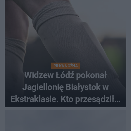
PIŁKA NOŻNA
Widzew Łódź pokonał
Jagiellonię Białystok w
Ekstraklasie. Kto przesądził o
losach meczu?