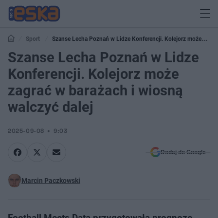
Sport
Szanse Lecha Poznań w Lidze Konferencji. Kolejorz może
zagrać w barażach i wiosną walczyć dalej
Szanse Lecha Poznań w Lidze
Konferencji. Kolejorz może
zagrać w barażach i wiosną
walczyć dalej
2025-09-08
9:03
Dodaj do Google
Marcin Paczkowski
Football Meets Data przygotowała prognozę