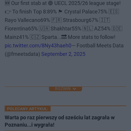
🆕 Our first stab at 🟢 UECL 2025/26 league stage!
👉 To finish Top 8:89% 🏴󠁧󠁢󠁥󠁮󠁧󠁿 Crystal Palace75% 🇪🇸
Rayo Vallecano69% 🇫🇷 Strasbourg67% 🇮🇹
Fiorentina65% 🇺🇦 Shakhtar55% 🇳🇱 AZ54% 🇩🇪
Mainz41% 🇨🇿 Sparta...🔜 More stats to follow!
pic.twitter.com/8Ny43haeh0
— Football Meets Data
(@fmeetsdata)
September 2, 2025
ROZWIŃ
POLECANY ARTYKUŁ:
Warta po raz pierwszy od sześciu lat zagrała w
Poznaniu...i wygrała!