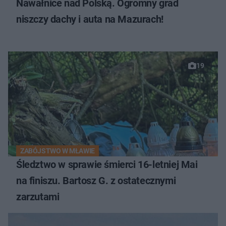
Nawałnice nad Polską. Ogromny grad
niszczy dachy i auta na Mazurach!
19
ZABÓJSTWO W MŁAWIE
Śledztwo w sprawie śmierci 16-letniej Mai
na finiszu. Bartosz G. z ostatecznymi
zarzutami