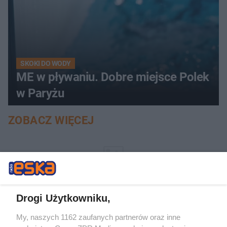
SKOKI DO WODY
ME w pływaniu. Dobre miejsce Polek
w Paryżu
ZOBACZ WIĘCEJ
Drogi Użytkowniku,
My, naszych 1162 zaufanych partnerów oraz inne