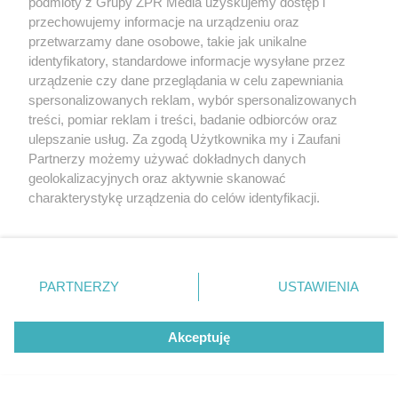
podmioty z Grupy ZPR Media uzyskujemy dostęp i
przechowujemy informacje na urządzeniu oraz
przetwarzamy dane osobowe, takie jak unikalne
identyfikatory, standardowe informacje wysyłane przez
urządzenie czy dane przeglądania w celu zapewniania
spersonalizowanych reklam, wybór spersonalizowanych
treści, pomiar reklam i treści, badanie odbiorców oraz
ulepszanie usług. Za zgodą Użytkownika my i Zaufani
Partnerzy możemy używać dokładnych danych
geolokalizacyjnych oraz aktywnie skanować
charakterystykę urządzenia do celów identyfikacji.
Ponieważ cenimy Twoją prywatność, prosimy o zgodę na
korzystanie z tych technologii poprzez kliknięcie
„Akceptuję”. Zgoda jest dobrowolna i zawsze możesz ją
zmienić/wycofać klikając przycisk ustawień prywatności
PARTNERZY
USTAWIENIA
znajdujący się w lewym dolnym rogu strony
. Niektóre
rodzaje przetwarzania danych nie wymagają zgody
Żaden utwór zamieszczony w serwisie nie może być powielany i
Akceptuję
użytkownika, ale masz prawo sprzeciwić się takiemu
rozpowszechniany lub dalej rozpowszechniany w jakikolwiek sposób (w
przetwarzaniu. Preferencje będą miały zastosowanie tylko
tym także elektroniczny lub mechaniczny) na jakimkolwiek polu
eksploatacji w jakiejkolwiek formie, włącznie z umieszczaniem w
na tej witrynie.
Internecie bez pisemnej zgody właściciela praw. Jakiekolwiek użycie lub