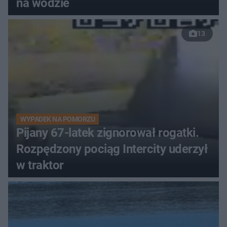
na wodzie
13
WYPADEK NA POMORZU
Pijany 67-latek zignorował rogatki.
Rozpędzony pociąg Intercity uderzył
w traktor