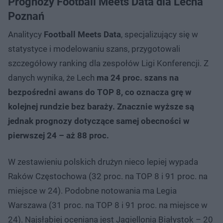
Prognozy Football Meets Data dla Lecha
Poznań
Analitycy
Football Meets Data
, specjalizujący się w
statystyce i modelowaniu szans, przygotowali
szczegółowy ranking dla zespołów Ligi Konferencji. Z
danych wynika, że Lech
ma 24 proc. szans na
bezpośredni awans do TOP 8, co oznacza grę w
kolejnej rundzie bez baraży. Znacznie wyższe są
jednak prognozy dotyczące samej obecności w
pierwszej 24 – aż 88 proc.
W zestawieniu polskich drużyn nieco lepiej wypada
Raków Częstochowa (32 proc. na TOP 8 i 91 proc. na
miejsce w 24). Podobne notowania ma Legia
Warszawa (31 proc. na TOP 8 i 91 proc. na miejsce w
24). Najsłabiej oceniana jest Jagiellonia Białystok – 20